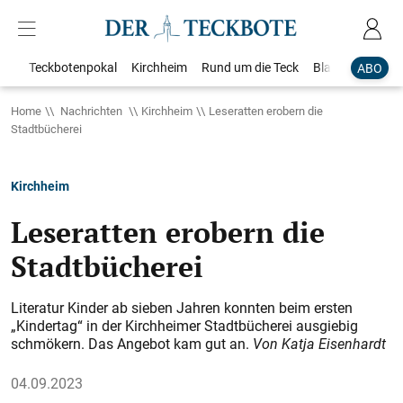
Teckbotenpokal
Kirchheim
Rund um die Teck
Blaulicht
Loka
ABO
Home
Nachrichten
Kirchheim
Leseratten erobern die
Stadtbücherei
Kirchheim
Leseratten erobern die
Stadtbücherei
Literatur Kinder ab sieben Jahren konnten beim ersten
„Kindertag“ in der Kirchheimer Stadtbücherei ausgiebig
schmökern. Das Angebot kam gut an.
Von Katja Eisenhardt
04.09.2023