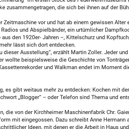
ke zusammengetragen, die sich bei ihnen auf der Bühn
r Zeitmaschine vor und hat ab einem gewissen Alter 
te Radios und Abspielbänder, ein urtümlicher Dampfk
e aus den 1920er- Jahren –, Kittelschurz und Kopftuc
ehr lässt sich dort entdecken.
u dieser Ausstellung“, erzählt Martin Zoller. Jeder un
ler wollte beispielsweise die Geschichte von Tonträ
Kassettenrekorder und Walkman endet im Moment die
ung, es gibt weitaus mehr zu entdecken: Kochen mit de
tichwort „Blogger“ – oder Telefon sind Thema und en
 die von der Kirchheimer Maschinenfabrik Chr. Gaier 
nform mit eingegossen. Dazu schreibt Anne Hermann au
chrittlicher Ideen, mit denen er die Arbeit in Haus un