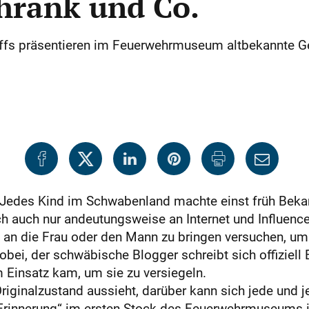
chrank und Co.
ffs präsenti
eren im Feuerwehrmuseum altbekannte Geg
 Jedes Kind im Schwabenland machte einst früh Beka
h auch nur andeutungsweise an Internet und Influence
an die Frau oder den Mann zu bringen versuchen, um 
bei, der schwäbische Blogger schreibt sich offiziell B
 Einsatz kam, um sie zu versiegeln.
riginalzustand aussieht, darüber kann sich jede und j
 Erinnerung“ im ersten Stock des Feuerwehrmuseums i