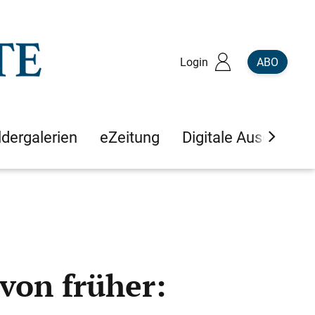
Login
ABO
ldergalerien
eZeitung
Digitale Ausgaben
von früher: