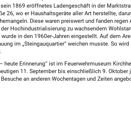
an sein 1869 eröffnetes Ladengeschäft in der Marktstr
e 26, wo er Haushaltsgeräte aller Art herstellte, dar
emangeln. Diese waren preiswert und fanden regen A
en der Hochindustrialisierung zu wachsendem Wohlsta
, wurde in den 1960er-Jahren eingestellt. Auf dem Are
uung im „Steingauquartier“ weichen musste. So wird 
.
 – heute Erinnerung“ ist im Feuer­wehrmuseum Kirchhe
utigen 11. September bis einschließlich 9. Oktober j
 Besuche an anderen Wochentagen und Zeiten angebo