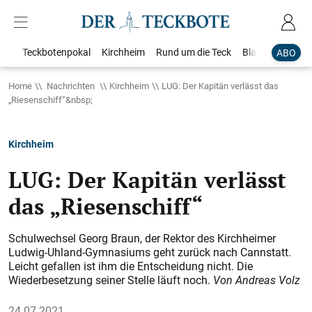
Teckbotenpokal
Kirchheim
Rund um die Teck
Blaulicht
Loka
ABO
Home
Nachrichten
Kirchheim
LUG: Der Kapitän verlässt das
„Riesenschiff“&nbsp;
Kirchheim
LUG: Der Kapitän verlässt
das „Riesenschiff“
Schulwechsel Georg Braun, der Rektor des Kirchheimer
Ludwig-Uhland-Gymnasiums geht zurück nach Cannstatt.
Leicht gefallen ist ihm die Entscheidung nicht. Die
Wiederbesetzung seiner Stelle läuft noch.
Von Andreas Volz
24.07.2021