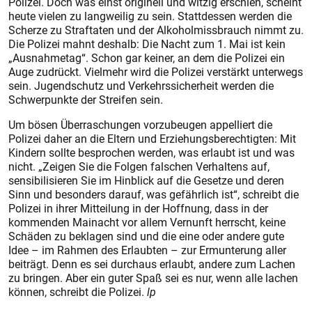
Polizei. Doch was einst originell und witzig erschien, scheint
heute vielen zu langweilig zu sein. Stattdessen werden die
Scherze zu Straftaten und der Alkoholmissbrauch nimmt zu.
Die Polizei mahnt deshalb: Die Nacht zum 1. Mai ist kein
„Ausnahmetag“. Schon gar keiner, an dem die Polizei ein
Auge zudrückt. Vielmehr wird die Polizei verstärkt unterwegs
sein. Jugendschutz und Verkehrssicherheit werden die
Schwerpunkte der Streifen sein.
Um bösen Überraschungen vorzubeugen appelliert die
Polizei daher an die Eltern und Erziehungsberechtigten: Mit
Kindern sollte besprochen werden, was erlaubt ist und was
nicht. „Zeigen Sie die Folgen falschen Verhaltens auf,
sensibilisieren Sie im Hinblick auf die Gesetze und deren
Sinn und besonders darauf, was gefährlich ist“, schreibt die
Polizei in ihrer Mitteilung in der Hoffnung, dass in der
kommenden Mainacht vor allem Vernunft herrscht, keine
Schäden zu beklagen sind und die eine oder andere gute
Idee – im Rahmen des Erlaubten – zur Ermunterung aller
beiträgt. Denn es sei durchaus erlaubt, andere zum Lachen
zu bringen. Aber ein guter Spaß sei es nur, wenn alle lachen
können, schreibt die Polizei.
lp