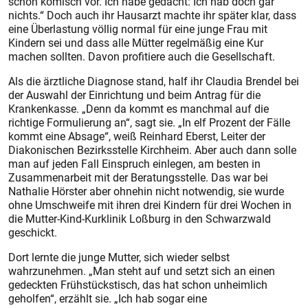
schon komisch vor. Ich habe gedacht: Ich hab doch gar
nichts.“ Doch auch ihr Hausarzt machte ihr später klar, dass
eine Überlastung völlig normal für eine junge Frau mit
Kindern sei und dass alle Mütter regelmäßig eine Kur
machen sollten. Davon profitiere auch die Gesellschaft.
Als die ärztliche Diagnose stand, half ihr Claudia Brendel bei
der Auswahl der Einrichtung und beim Antrag für die
Krankenkasse. „Denn da kommt es manchmal auf die
richtige Formulierung an“, sagt sie. „In elf Prozent der Fälle
kommt eine Absage“, weiß Reinhard Eberst, Leiter der
Diakonischen Bezirksstelle Kirchheim. Aber auch dann solle
man auf jeden Fall Einspruch einlegen, am besten in
Zusammenarbeit mit der Beratungsstelle. Das war bei
Nathalie Hörster aber ohnehin nicht notwendig, sie wurde
ohne Umschweife mit ihren drei Kindern für drei Wochen in
die Mutter-Kind-Kurklinik Loßburg in den Schwarzwald
geschickt.
Dort lernte die junge Mutter, sich wieder selbst
wahrzunehmen. „Man steht auf und setzt sich an einen
gedeckten Frühstückstisch, das hat schon unheimlich
geholfen“, erzählt sie. „Ich hab sogar eine