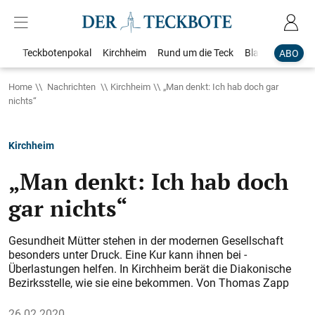
Teckbotenpokal
Kirchheim
Rund um die Teck
Blaulicht
Loka
ABO
Home
Nachrichten
Kirchheim
„Man denkt: Ich hab doch gar
nichts“
Kirchheim
„Man denkt: Ich hab doch
gar nichts“
Gesundheit Mütter stehen in der modernen Gesellschaft
besonders unter Druck. Eine Kur kann ihnen bei ­
Überlastungen helfen. In Kirchheim berät die Diakonische
Bezirksstelle, wie sie eine bekommen. Von Thomas Zapp
26.02.2020