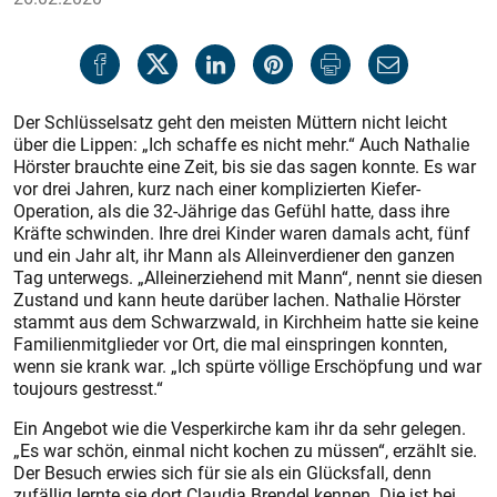
Der Schlüsselsatz geht den meisten Müttern nicht leicht
über die Lippen: „Ich schaffe es nicht mehr.“ Auch Nathalie
Hörster brauchte eine Zeit, bis sie das sagen konnte. Es war
vor drei Jahren, kurz nach einer komplizierten Kiefer-
Operation, als die 32-Jährige das Gefühl hatte, dass ihre
Kräfte schwinden. Ihre drei Kinder waren damals acht, fünf
und ein Jahr alt, ihr Mann als Alleinverdiener den ganzen
Tag unterwegs. „Alleinerziehend mit Mann“, nennt sie diesen
Zustand und kann heute darüber lachen. Nathalie Hörster
stammt aus dem Schwarzwald, in Kirchheim hatte sie keine
Familienmitglieder vor Ort, die mal einspringen konnten,
wenn sie krank war. „Ich spürte völlige Erschöpfung und war
toujours gestresst.“
Ein Angebot wie die Vesperkirche kam ihr da sehr gelegen.
„Es war schön, einmal nicht kochen zu müssen“, erzählt sie.
Der Besuch erwies sich für sie als ein Glücksfall, denn
zufällig lernte sie dort Claudia Brendel kennen. Die ist bei