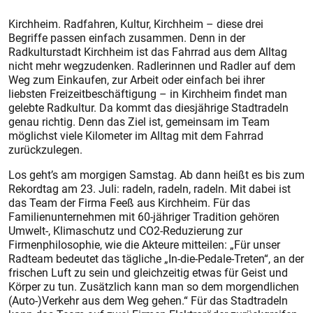
Kirchheim. Radfahren, Kultur, Kirchheim – diese drei
Begriffe passen einfach zusammen. Denn in der
Radkulturstadt Kirchheim ist das Fahrrad aus dem Alltag
nicht mehr wegzudenken. Radlerinnen und Radler auf dem
Weg zum Einkaufen, zur Arbeit oder einfach bei ihrer
liebsten Freizeitbeschäftigung – in Kirchheim findet man
gelebte Radkultur. Da kommt das diesjährige Stadtradeln
genau richtig. Denn das Ziel ist, gemeinsam im Team
möglichst viele Kilometer im Alltag mit dem Fahrrad
zurückzulegen.
Los geht’s am morgigen Samstag. Ab dann heißt es bis zum
Rekordtag am 23. Juli: radeln, radeln, radeln. Mit dabei ist
das Team der Firma Feeß aus Kirchheim. Für das
Familienunternehmen mit 60-jähriger Tradition gehören
Umwelt-, Klimaschutz und CO2-Reduzierung zur
Firmenphilosophie, wie die Akteure mitteilen: „Für unser
Radteam bedeutet das tägliche „In-die-Pedale-Treten“, an der
frischen Luft zu sein und gleichzeitig etwas für Geist und
Körper zu tun. Zusätzlich kann man so dem morgendlichen
(Auto-)Verkehr aus dem Weg gehen.“ Für das Stadtradeln