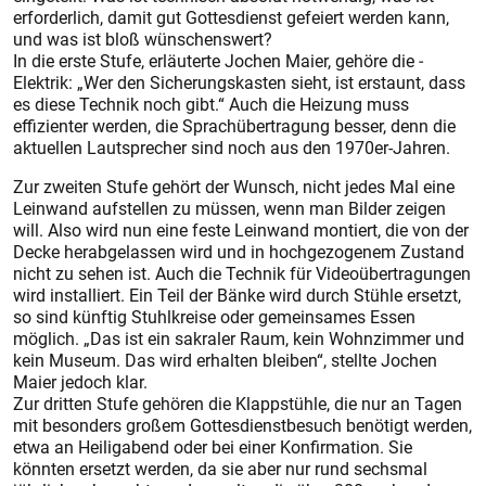
erforderlich, damit gut Gottesdienst gefeiert werden kann,
und was ist bloß wünschenswert?
In die erste Stufe, erläuterte Jochen Maier, gehöre die ­
Elektrik: „Wer den Sicherungskasten sieht, ist erstaunt, dass
es diese ­Technik noch gibt.“ Auch die Heizung muss
effizienter werden, die Sprach­übertragung besser, denn die
aktuellen Lautsprecher sind noch aus den 1970er-Jahren.
Zur zweiten Stufe gehört der Wunsch, nicht jedes Mal eine
Leinwand aufstellen zu müssen, wenn man Bilder zeigen
will. Also wird nun eine feste Leinwand montiert, die von der
Decke herabgelassen wird und in hochgezogenem Zustand
nicht zu sehen ist. Auch die Technik für Videoübertragungen
wird installiert. Ein Teil der Bänke wird durch Stühle ersetzt,
so sind künftig Stuhlkreise oder gemeinsames Essen
möglich. „Das ist ein sakraler Raum, kein Wohnzimmer und
kein Museum. Das wird erhalten bleiben“, stellte Jochen
Maier jedoch klar.
Zur dritten Stufe gehören die Klappstühle, die nur an Tagen
mit besonders großem Gottesdienstbesuch benötigt werden,
etwa an Heiligabend oder bei einer Konfirmation. Sie
könnten ersetzt werden, da sie aber nur rund sechsmal