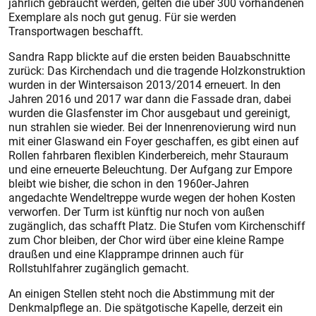
jährlich gebraucht werden, gelten die über 300 vorhandenen
Exemplare als noch gut genug. Für sie werden
Transportwagen beschafft.
Sandra Rapp blickte auf die ers­ten beiden Bauabschnitte
zurück: Das Kirchendach und die tragende Holzkonstruktion
wurden in der Wintersaison 2013/2014 erneuert. In den
Jahren 2016 und 2017 war dann die Fassade dran, dabei
wurden die Glasfenster im Chor ausgebaut und gereinigt,
nun strahlen sie wieder. Bei der Innenrenovierung wird nun
mit einer Glaswand ein Foyer geschaffen, es gibt einen auf
Rollen fahrbaren flexiblen Kinderbereich, mehr Stauraum
und eine erneuerte Beleuchtung. Der Aufgang zur Empore
bleibt wie bisher, die schon in den 1960er-Jahren
angedachte Wendeltreppe wurde wegen der hohen Kosten
verworfen. Der Turm ist künftig nur noch von außen
zugänglich, das schafft Platz. Die Stufen vom Kirchenschiff
zum Chor bleiben, der Chor wird über eine kleine Rampe
draußen und eine Klapprampe drinnen auch für
Rollstuhlfahrer zugänglich gemacht.
An einigen Stellen steht noch die Abstimmung mit der
Denkmalpflege an. Die spätgotische Kapelle, derzeit ein