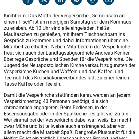
Kirchheim. Das Motto der Vesperkirche „Gemeinsam an
einem Tisch“ ist am morgigen Samstag vor dem Kornhaus
zu erleben. Ab 10 Uhr sind alle eingeladen, heiße
Maultaschen zu genießen, mit ihrem Tischnachbarn ins
Gespräch zu kommen und dabei Informationen über eine
Mitarbeit zu erhalten. Neben Mitarbeitern der Vesperkirche
freut sich auch der Landtagsabgeordnete Andreas Kenner
über rege Gespräche und Spenden für die Vesperkirche. Die
Jugend der Neuapostolischen Kirche verkauft zugunsten der
Vesperkirche Kuchen und Waffeln und das Kaffee- und
Teemobil des Kreisdiakonieverbandes lädt zu einer feinen
Tasse Kaffee oder Tee ein.
Damit die Vesperkirche stattfinden kann, werden an jedem
Vesperkirchentag 43 Personen benötigt, die sich
ehrenamtlich engagieren. Beim Bedienen, in der
Essensausgabe oder in der Spülküche - es gibt viel zu tun.
Wer einmal bei der Vesperkirche dabei war, weiß: Es macht
zwar Mühe und ist teilweise auch anstrengend, aber vor
allem macht die Mitarbeit Spaß. Der große Pluspunkt für die
Helfer: Es ist ein zeitlich überschaubares Projekt und wer