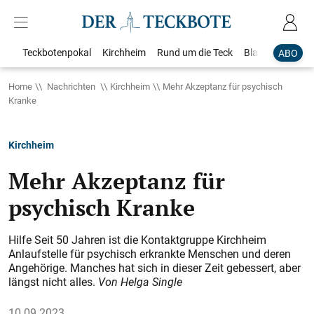
Teckbotenpokal
Kirchheim
Rund um die Teck
Blaulicht
Loka
ABO
Home
Nachrichten
Kirchheim
Mehr Akzeptanz für psychisch
Kranke
Kirchheim
Mehr Akzeptanz für
psychisch Kranke
Hilfe Seit 50 Jahren ist die Kontaktgruppe Kirchheim
Anlaufstelle für psychisch erkrankte Menschen und deren
Angehörige. Manches hat sich in dieser Zeit gebessert, aber
längst nicht alles.
Von Helga Single
10.09.2023