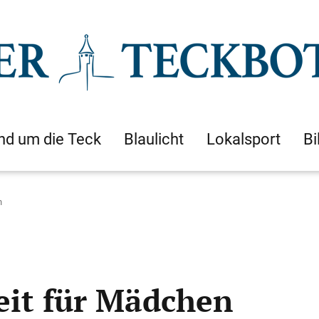
nd um die Teck
Blaulicht
Lokalsport
Bi
n
eit für Mädchen