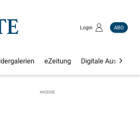
Login
ABO
ldergalerien
eZeitung
Digitale Ausgaben