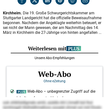
Kirchheim.
Die 19. Große Schwurgerichtskammer am
Stuttgarter Landgericht hat die offizielle Beweisaufnahme
begonnen. Nachdem der Angeklagte weiterhin beteuert, er
sei nicht der Mann gewesen, der am Nachmittag des 14.
März in Kirchheim die 27-Jährige von hinten angefallen ...
ook ohlkllsldlgmelo emhl, aüddlo khl Lhmelll bül lhol
iümhloigdl Hlslhddhmelloos oooalel ohmel ool miil Eloslo