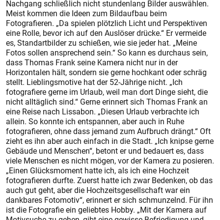
Nachgang schließlich nicht stundenlang Bilder auswählen.
Meist kommen die Ideen zum Bildaufbau beim
Fotografieren. „Da spielen plötzlich Licht und Perspektiven
eine Rolle, bevor ich auf den Auslöser drücke.“ Er vermeide
es, Standartbilder zu schießen, wie sie jeder hat. „Meine
Fotos sollen ansprechend sein.“ So kann es durchaus sein,
dass Thomas Frank seine Kamera nicht nur in der
Horizontalen hält, sondern sie gerne hochkant oder schräg
stellt. Lieblingsmotive hat der 52-Jährige nicht. „Ich
fotografiere gerne im Urlaub, weil man dort Dinge sieht, die
nicht alltäglich sind.“ Gerne erinnert sich Thomas Frank an
eine Reise nach Lissabon. „Diesen Urlaub verbrachte ich
allein. So konnte ich entspannen, aber auch in Ruhe
fotografieren, ohne dass jemand zum Aufbruch drängt.“ Oft
zieht es ihn aber auch einfach in die Stadt. „Ich knipse gerne
Gebäude und Menschen“, betont er und bedauert es, dass
viele Menschen es nicht mögen, vor der Kamera zu posieren.
„Einen Glücksmoment hatte ich, als ich eine Hochzeit
fotografieren durfte. Zuerst hatte ich zwar Bedenken, ob das
auch gut geht, aber die Hochzeitsgesellschaft war ein
dankbares Fotomotiv“, erinnert er sich schmunzelnd. Für ihn
ist die Fotografie ein geliebtes Hobby. „Mit der Kamera auf
Motivsuche zu gehen, gibt eine gewisse Befriedigung und