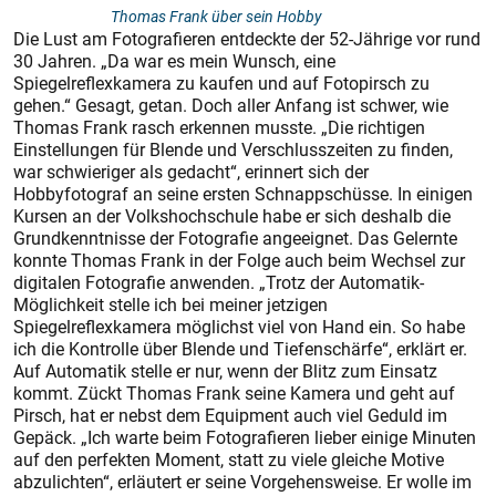
Thomas Frank über sein Hobby
Die Lust am Fotografieren entdeckte der 52-Jährige vor rund
30 Jahren. „Da war es mein Wunsch, eine
Spiegelreflexkamera zu kaufen und auf Fotopirsch zu
gehen.“ Gesagt, getan. Doch aller Anfang ist schwer, wie
Thomas Frank rasch erkennen musste. „Die richtigen
Einstellungen für Blende und Verschlusszeiten zu finden,
war schwieriger als gedacht“, erinnert sich der
Hobbyfotograf an seine ersten Schnappschüsse. In einigen
Kursen an der Volkshochschule habe er sich deshalb die
Grundkenntnisse der Fotografie angeeignet. Das Gelernte
konnte Thomas Frank in der Folge auch beim Wechsel zur
digitalen Fotografie anwenden. „Trotz der Automatik-
Möglichkeit stelle ich bei meiner jetzigen
Spiegelreflexkamera möglichst viel von Hand ein. So habe
ich die Kontrolle über Blende und Tiefenschärfe“, erklärt er.
Auf Automatik stelle er nur, wenn der Blitz zum Einsatz
kommt. Zückt Thomas Frank seine Kamera und geht auf
Pirsch, hat er nebst dem Equipment auch viel Geduld im
Gepäck. „Ich warte beim Fotografieren lieber einige Minuten
auf den perfekten Moment, statt zu viele gleiche Motive
abzulichten“, erläutert er seine Vorgehensweise. Er wolle im