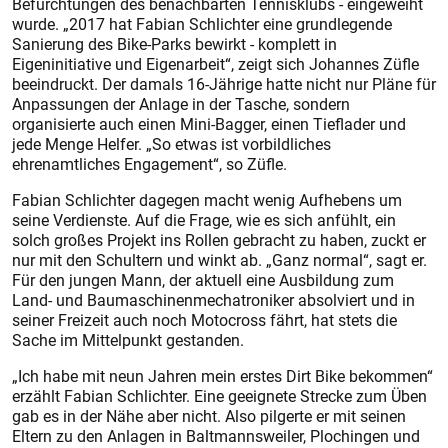
Befürchtungen des benachbarten Tennisklubs - eingeweiht
wurde. „2017 hat Fabian Schlichter eine grundlegende
Sanierung des Bike-Parks bewirkt - komplett in
Eigeninitiative und Eigenarbeit“, zeigt sich Johannes Züfle
beeindruckt. Der damals 16-Jährige hatte nicht nur Pläne für
Anpassungen der Anlage in der Tasche, sondern
organisierte auch einen Mini-Bagger, einen Tieflader und
jede Menge Helfer. „So etwas ist vorbildliches
ehrenamtliches Engagement“, so Züfle.
Fabian Schlichter dagegen macht wenig Aufhebens um
seine Verdienste. Auf die Frage, wie es sich anfühlt, ein
solch großes Projekt ins Rollen gebracht zu haben, zuckt er
nur mit den Schultern und winkt ab. „Ganz normal“, sagt er.
Für den jungen Mann, der aktuell eine Ausbildung zum
Land- und Baumaschinenmechatroniker absolviert und in
seiner Freizeit auch noch Motocross fährt, hat stets die
Sache im Mittelpunkt gestanden.
„Ich habe mit neun Jahren mein erstes Dirt Bike bekommen“
erzählt Fabian Schlichter. Eine geeignete Strecke zum Üben
gab es in der Nähe aber nicht. Also pilgerte er mit seinen
Eltern zu den Anlagen in Baltmannsweiler, Plochingen und