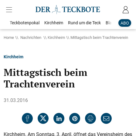
Teckbotenpokal
Kirchheim
Rund um die Teck
Blaulicht
Loka
ABO
Home
Nachrichten
Kirchheim
Mittagstisch beim Trachtenverein
Kirchheim
Mittagstisch beim
Trachtenverein
31.03.2016
Kirchheim. Am Sonntag, 3. April, öffnet das Vereinsheim des