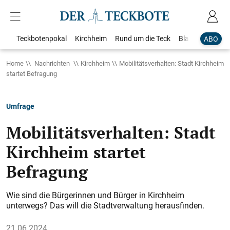
Teckbotenpokal
Kirchheim
Rund um die Teck
Blaulicht
Loka
ABO
Home
Nachrichten
Kirchheim
Mobilitätsverhalten: Stadt Kirchheim
startet Befragung
Umfrage
Mobilitätsverhalten: Stadt
Kirchheim startet
Befragung
Wie sind die Bürgerinnen und Bürger in Kirchheim
unterwegs? Das will die Stadtverwaltung herausfinden.
21.06.2024