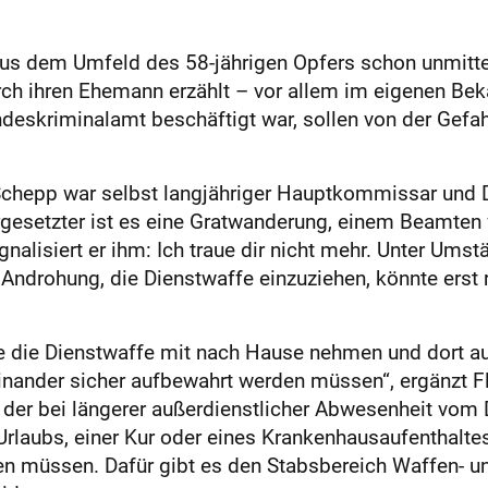
aus dem Umfeld des 58-jährigen Opfers schon unmitte
ch ihren Ehemann erzählt – vor allem im eigenen Bek
deskriminalamt beschäftigt war, sollen von der Gefa
hepp war selbst langjähriger Hauptkommissar und Die
rgesetzter ist es eine Gratwanderung, einem Beamte
alisiert er ihm: Ich traue dir nicht mehr. Unter Ums
ge Androhung, die Dienstwaffe einzuziehen, könnte ers
e die Dienstwaffe mit nach Hause nehmen und dort a
nander sicher aufbewahrt werden müssen“, ergänzt Flo
der bei längerer außerdienstlicher Abwesenheit vom 
rlaubs, einer Kur oder eines Krankenhausaufenthaltes
n müssen. Dafür gibt es den Stabsbereich Waffen- un