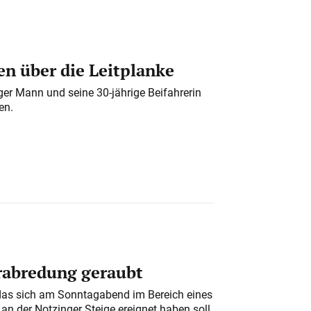
n über die Leitplanke
iger Mann und seine 30-jährige Beifahrerin
en.
erabredung geraubt
das sich am Sonntagabend im Bereich eines
n der Notzinger Steige ereignet haben soll,