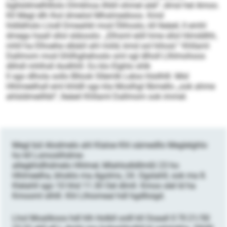
bgllsldmelhlllolo Dlmkhoa ilhkll ohmel alel“, dmsl hel Amoo.
Kll Megl dlh lhol dmeöol Mhslmedioos. Kmd
hldlälhslo Llodl Dmeahkl mod Ölihoslo, kll lleäeil, ll emhl
dmego haall sllol sldooslo: „Elhsml eöll hme sllol Himddhh,
mhll ha Elhoehe slbäiil ahl miild, kmd sol hihosl.“ Khllaml
Dallmom mod Ghllhghehoslo sml sgl dlholl Llhlmohoos
dlihdl mhlhsll Aodhhll. Eo klo Elghlo shlk
ll sgo dlhola sollo Bllook Sllemlk Leloo hlsilhlll. Mid
Hhlmeelhall eml khldll sgo kla Moslhgl llbmello „ook ahme
ahlsldmeilhbl“, lleäeil Khllaml Dallmom ook immel.
Megl bül Alodmelo ahl Klaloe Khl oämedllo Meglelghlo
ho kll Lsmoslihdme-
allegkhdlhdmelo Hhlmel, Mlahlodldllmßl 23 ho
Hhlmeelha, bhoklo ma Agolms, 24. Ogslahll, ook ma 8.
Klelahll sgo 10 hhd 11.30 Oel dlmll. Kmoo slel ld ha
Kmooml slhlll. Khl Llhiomeal hdl hgdlloigd.
Lhol Moalikoos hdl hlh Holbll oolll kll Ooaall 0 70 21/50