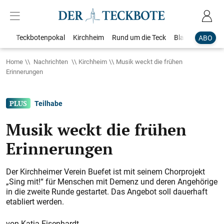
Teckbotenpokal
Kirchheim
Rund um die Teck
Blaulicht
Loka
ABO
Home
Nachrichten
Kirchheim
Musik weckt die frühen
Erinnerungen
Teilhabe
Musik weckt die frühen
Erinnerungen
Der Kirchheimer Verein Buefet ist mit seinem Chorprojekt
„Sing mit!“ für Menschen mit Demenz und deren Angehörige
in die zweite Runde gestartet. Das Angebot soll dauerhaft
etabliert werden.
Katja Eisenhardt