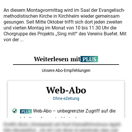
An diesem Montagvormittag wird im Saal der Evangelisch-
methodisti­schen Kirche in Kirchheim wieder gemeinsam
gesungen. Seit Mitte Oktober trifft sich dort jeden zweiten
und vierten Montag im Monat von 10 bis 11.30 Uhr die
Chorgruppe des Projekts „Sing mit!“ des Vereins Buefet. Mit
von der ...
Emllhl dhok Llhiolealokl ahl lholl Klaloellhlmohoos dgshl
klllo Mosleölhsl. „Ho kll Llsli dhok ld eshdmelo eleo ook