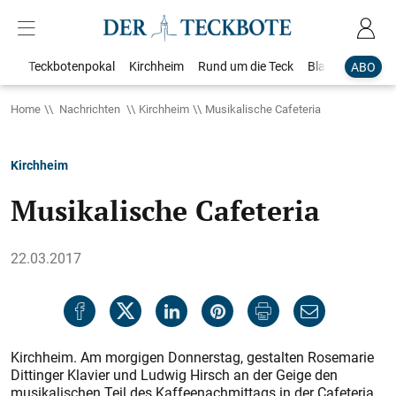
Teckbotenpokal
Kirchheim
Rund um die Teck
Blaulicht
Loka
ABO
Home
Nachrichten
Kirchheim
Musikalische Cafeteria
Kirchheim
Musikalische Cafeteria
22.03.2017
Kirchheim. Am morgigen Donnerstag, gestalten Rosemarie
Dittinger Klavier und Ludwig Hirsch an der Geige den
musikalischen Teil des Kaffeenachmittags in der Cafeteria