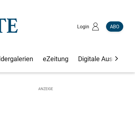
Login
ABO
ldergalerien
eZeitung
Digitale Ausgaben