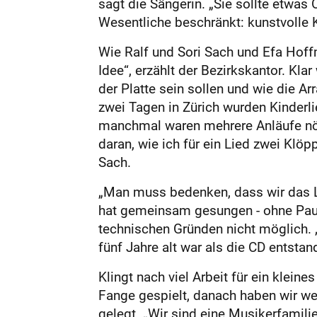
sagt die Sängerin. „Sie sollte etwas 
Wesentliche beschränkt: kunstvolle K
Wie Ralf und Sori Sach und Efa Hoff
Idee“, erzählt der Bezirkskantor. Kla
der Platte sein sollen und wie die A
zwei Tagen in Zürich wurden Kinder
manchmal waren mehrere Anläufe nötig
daran, wie ich für ein Lied zwei Klö
Sach.
„Man muss bedenken, dass wir das L
hat gemeinsam gesungen - ohne Paus
technischen Gründen nicht möglich. „
fünf Jahre alt war als die CD entstand
Klingt nach viel Arbeit für ein klei
Fange gespielt, danach haben wir we
gelegt. „Wir sind eine Musikerfamilie“