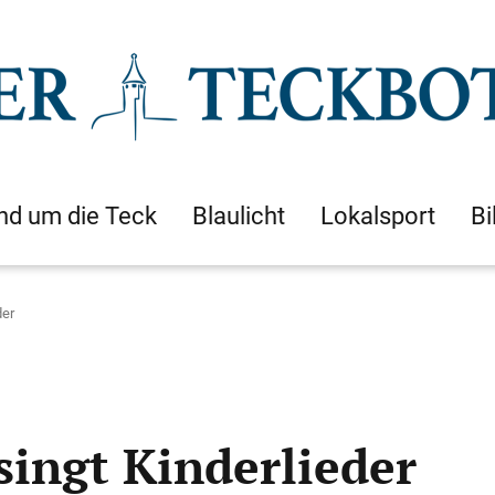
nd um die Teck
Blaulicht
Lokalsport
Bi
der
singt Kinderlieder