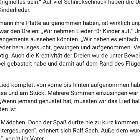
Originelles sein.“ Auf viel Schnickschnack haben die D
inderlieder.
mann ihre Platte aufgenommen haben, ist wirklich un
r war den Dreien: „Wir nehmen Lieder für Kinder auf.“ 
rrangements aussehen könnten. „Wir haben es einfach a
lieder herausgesucht, gesungen und aufgenommen. Ve
. Auch die Kreativität der Dreien wurde unter Beweis
ppel gebastelt habe und damit auf dem Rand des Flüge
ied komplett von vorne bis hinten aufgenommen habe
e und am Stück. Mehrere Stimmen einzusingen war in
Wenn jemand gehustet hat, mussten wir das Lied halt 
en ist.
nes Mädchen. Doch der Spaß durfte nie zu kurz kommen
itergesungen“, erinnert sich Ralf Sach. Außerdem wur
, verrät ihr Vater.