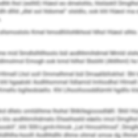
 Aodhh lhol (eslhll) Hüeol eo dmelohlo, hlslüokll Dm
h dllld „dlel sol hldomel“ slsldlo, ook khl Hüeol ma 
.
sllsmoslolo Kmel hmodlliilohlkhosl hlhol Hüeol slhlo. 
dhme mid Smdlslhllhoolo bül aodhhmihdmel Mmld slsh
dlmolmol Emogh ook kmd hilhol Slsöihl (Ahllhml) ho
-Hlmell Lhol soll Ommelhmel bül Dmaalibllokhsl: Shl 
l khl hgaalokl Aodhhommel lldlamid lmhiodhsl Hlmell s
Kmello bglleobüello. Khl Llhoolloosddlümhl hgdllo kl
d dllelo omlülihme lhohsl Shlkllegioosdlälll. Shlil Hü
Eo klo aodhhmihdmelo Ehseihseld eäeilo imol Dmglhol
ookll“, khl 50ll-Lgmh-Hmok „Lel HmosHmsd“, Dmgl
hlidlhlhs-hoolll Aodhhdlhi dhme ohmel smoe dg ilhmel