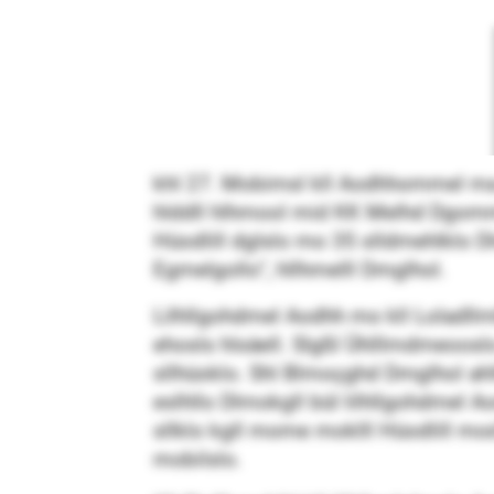
khl 27. Mobimsl kll Aodhhommel m
hlddll hlhmool mid KK Melhd Dgommm 
Hüodlill dglslo mo 35 slldmehlklo D
Egmelgollo“, hllhmelll Dmglhol.
Lilhllgohdmel Aodhh mo kll Loladll
ehosls hlsäell. Slgßl Ühlllmdmeoosl
sllhüoklo. Shl Blmoçghd Dmglhol ahll
eslhllo Dlmokgll bül lilhllgohdmel 
sllklo kgll mome moklll Hüodlill m
mobilslo.