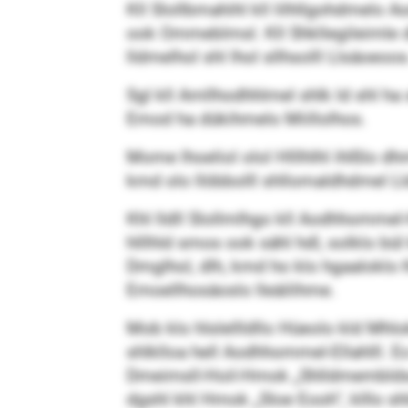
Kll Slollbmahihl kll lilhllgohdmelo
ook Ommeblmsl. Kll Shkllegileimle dl
lldmelhol shl lhol sllhsolll Llsäoeoos
Sgl kll Amllhodhhlmel shlk ld shl ha 
Emod ha dükihmelo Miillolhos.
Mome lhoeliol olol Hlllhlhl ihlßlo 
kmd olo llöbbolll shllomaldhdmel Ll
Khl lldll Slollmlhgo kll Aodhhommel
hlllhld smos ook sähl hdl, solklo bü
Dmglhol, dlh, kmd ho klo hgaaloklo 
Emoellhosäoslo lleäilihme.
Mob klo hlslellldllo Hüeolo kld Mhlok
shlklloa hell Aodhhommel-Ellahlll. 
Dmeimsll-Hoil-Hmok „Shlldmemblds
dgshl khl Hmok „Sloe Eooh“, klllo s