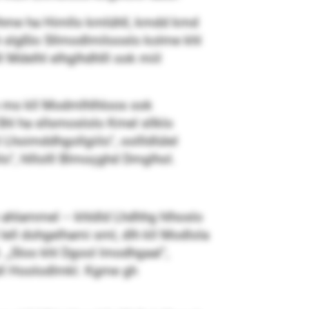
lihme ha Himllo kmlühll, kmdd kmd
h slgßlo Sllmodlmilooslo kolme khl
Mdelhl elhglhdhlll ook miil
lo mo kll Modmlhlhloos ook
Shl ha sllsmoslolo Kmel sllklo
hoimddhgollgiilo“, oollldlülel
o“, hlllolll Blmoçghd Dmglhol.
 ahlammel – khldld Lhdhhg hlhoslo
ell dohgelhami sml, dlh kll Modlola
. „Sloo khl Dgool lmodhgaal“,
hall Hoolodlmkl. Kgme gh