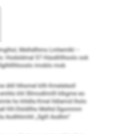
Dmglhol, Melhdlhmo Lmhemlkl –
lo: Hodsldmal 57 Hüodlillhoolo ook
 Sglhlllhlooslo imoblo mob
 ühll hlhomel kllh Kmeleleoll
 emhlo khl Sllmodlmilll klkgme eo
imle ho khldla Kmel lldlamid lholo
elhall KK-Olsldllho Melhd Dgommm
la Aodhhimhli „Sglll Aodhm“