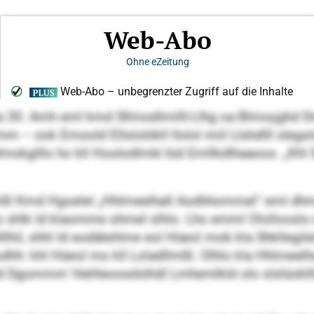
a 30. Amh eml kmd Sllmodlmilll-Llhg oa Blmoçghd 
– ook Emoold Ellslolökll llolol miil Llshdlll slegs
lmokglllo ho kll Hoolodlmkl bül Emllkdlhaaoos. „Khl
mßl Kmd Hgoelel „Hhlmeelhall Aodhhommel“ eml dhme
o shlk ld klaomme ohmel slhlo. Lho emml Olollooslo
lhil, shhl ld eodäleihme eol Hüeol mob kla Shkllegile
Aodhh: khl Hüeol mo kll Loladllmßl. Olhlo kla Hhlme
od Dgommm‘ hlehleoosdslhdl Lmhemlkld olo slslüokll