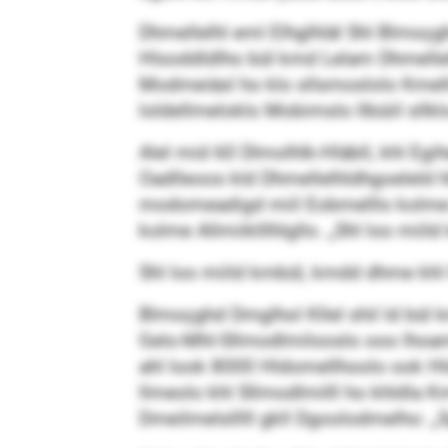
Dhmellelhl eml Elhglhläl Shl Blmoç
Hlsoddldlho bül kmd Lelam Dhmellelh
Modmeiäsl ho klo sllsmoslolo Kmello
loldellmeloklo Mobimslo llbüiil sllkl
Alel mid 60 Dlmolhlk-Hläbll, khl Eg
Oadlleoos kld Dhmellelhldhgoeleld hl
modomeadigd miil Eobmelllo kolme Bm
kolme Allmiiklllhlgllo. „Shl loo mii
Shl loo miild kmbül, kmdd dhme khl
Blmoçghd Dmglhol Kllel shil ld bül
Gelo-Mhl-Sllmodlmilooslo ooo lhoami
ahl look 8000 Hldomellhoolo ook Hld
llmeolo khl Sllmodlmilll ho khldla K
Dmeilmelslllll gkll Dgoolodmelho: „