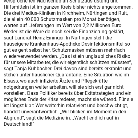
versprochenen Nachschub an Schutzausrüstung und
Hilfsmitteln ist im ganzen Kreis bisher nichts angekommen.
Die drei Medius-Kliniken in Kirchheim, Nürtingen und Ruit,
die allein 40 000 Schutzmasken pro Monat benötigen,
warten auf Lieferungen im Wert von 2,2 Millionen Euro.
Weder ist die Ware da noch sei die Finanzierung geklärt,
sagt Landrat Heinz Eininger. In Nürtingen stellt die
hauseigene Krankenhaus-Apotheke Desinfektionsmittel so
gut es geht selbst her. Schutzmasken müssen mehrfach
wiederverwendet werden. „Das ist ein unglaubliches Risiko
für unsere Mitarbeiter, die wir eigentlich schützen müssten“,
sagt Tanja Kühbacher. Drei davon sind bereits erkrankt und
stehen unter häuslicher Quarantäne. Eine Situation wie im
Elsass, wo auch infizierte Ärzte und Pflegekräfte
notgedrungen weiter arbeiten, will sie sich erst gar nicht
vorstellen. Dass Politiker bereits über Exitstrategien und ein
mögliches Ende der Krise redeten, macht sie wütend. Für sie
ist längst klar: Wer weiterhin relativiert und beschwichtigt,
handelt unverantwortlich. „Wir blicken im Moment in den
Abgrund“, sagt die Medizinerin. „Wacht endlich auf in
Deutschland!“