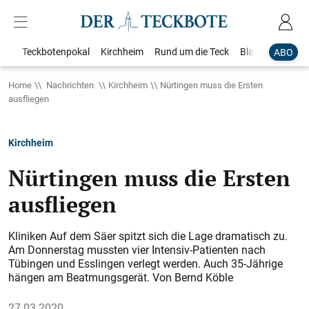
Teckbotenpokal
Kirchheim
Rund um die Teck
Blaulicht
Loka
ABO
Home
Nachrichten
Kirchheim
Nürtingen muss die Ersten
ausfliegen
Kirchheim
Nürtingen muss die Ersten
ausfliegen
Kliniken Auf dem Säer spitzt sich die Lage dramatisch zu.
Am Donnerstag mussten vier Intensiv-Patienten nach
Tübingen und Esslingen verlegt werden. Auch 35-Jährige
hängen am Beatmungsgerät. Von Bernd Köble
27.03.2020