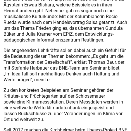
Ägypterin Erwaa Bishara, welche Beispiele es in ihren
Heimatländern gibt. Nebenbei gab es sogar noch eine
musikalische Kulturkunde: Mit der Kolumbianerin Rocio
Rueda wurde nach dem Handelsvortrag Salsa getanzt
. Auch
um das Thema Frieden ging es, das übernahmen Gundula
Büker und Julia Kramer vom EPiZ, dem Entwicklungs­
pädagogischen Informations­zentrum Reutlingen.
Die angehenden Lehrkräfte sollen dabei auch ein Gefühl für
die Bedeutung dieser Themen bekommen: „
Es geht um die
Transformation der Gesellschaft“, erklärt Thomas Baur, der
mit Stefanie Harbauer das BNE-Team am Seminar bildet.
„Im Idealfall soll nachhaltiges Denken auch Haltung und
Werte prägen“, meint er.
Zu den konkreten Beispielen am Seminar gehören der
Kräuter- und Früchtegarten auf der Schlossmauer
sowie eine Klimamessstation. Deren Messdaten werden in
eine weltweite Wetterklimadatenbank eingespeist und
lassen Rückschlüsse zu über Veränderungen im Klima vor
Ort und weltweit zu.
Seit 2017 machen die Kirchheimer beim Unesco-Projekt BNE