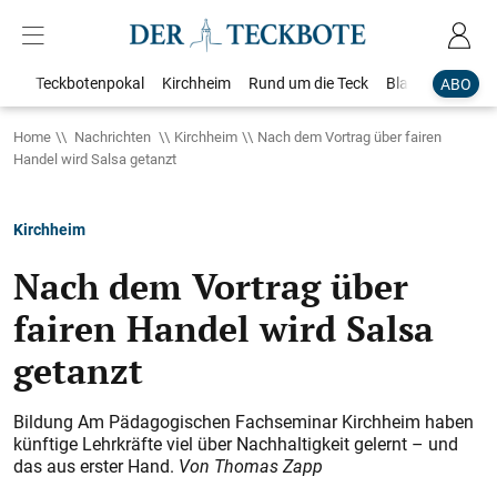
Teckbotenpokal
Kirchheim
Rund um die Teck
Blaulicht
Loka
ABO
Home
Nachrichten
Kirchheim
Nach dem Vortrag über fairen
Handel wird Salsa getanzt
Kirchheim
Nach dem Vortrag über
fairen Handel wird Salsa
getanzt
Bildung Am Pädagogischen Fachseminar Kirchheim haben
künftige Lehrkräfte viel über Nachhaltigkeit gelernt – und
das aus erster Hand
.
Von Thomas Zapp