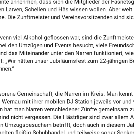
nnte annehmen, dass sich die Mitglieder der Fasnetsg
 Larven, Schellen und Häs wissen wollen. Aber weit g
e. Die Zunftmeister und Vereinsvorsitzenden sind sich
enn viel Alkohol geflossen war, sind die Zunftmeis
 bei den Umzügen und Events besucht, viele Freundsc
und das Miteinander unter den Narren funktioniert, w
t: „Wir hätten unser Jubiläumsfest zum 22-jährigen B
nnen.“
worene Gemeinschaft, die Narren im Kreis. Man kennt 
 Wernau mit ihrer mobilen DJ-Station jeweils vor u
en hat man Narren verschiedener Zünfte gemeinsam zu
ind nicht vergessen. Die Hästräger sind zwar allem 
den Umzugsbesuchern betrifft, doch auch in diesem J
ten fleißig Schuhbändel und teilweise sogar Socke