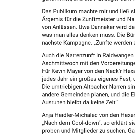
Das Publikum machte mit und ließ s
Ärgernis für die Zunftmeister und N
von Anlässen. Uwe Danneker wird deut
was man alles denken muss. Die Bürok
nächste Kampagne. „Zünfte werden an
Auch die Narrenzunft in Raidwangen 
Aschmittwoch mit den Vorbereitungen
Für Kevin Mayer von den Neck’r Hexa u
jedes Jahr ein großes eigenes Fest, 
Die umtriebigen Altbacher Narren si
andere Gemeinden planen, und die E
Ausruhen bleibt da keine Zeit.“
Anja Heidler-Michalec von den Hexenb
„Nach dem Cool-down“, so erklärt sie,
proben und Mitglieder zu suchen. G