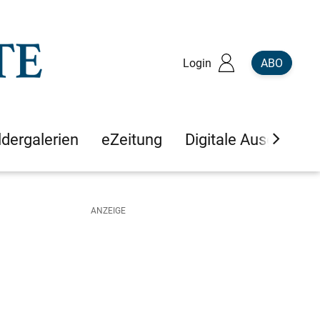
Login
ABO
ldergalerien
eZeitung
Digitale Ausgaben