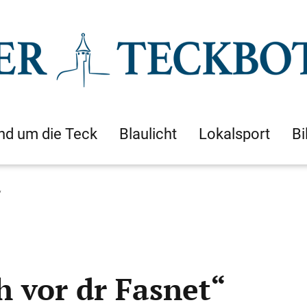
nd um die Teck
Blaulicht
Lokalsport
Bi
“
h vor dr Fasnet“