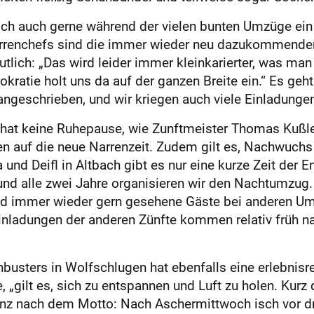
ich auch gerne während der vielen bunten Umzüge ein
arrenchefs sind die immer wieder neu dazukommenden
lich: „Das wird leider immer kleinkarierter, was man
ratie holt uns da auf der ganzen Breite ein.“ Es geht 
geschrieben, und wir kriegen auch viele Einladungen,
hat keine Ruhepause, wie Zunftmeister Thomas Kußler
 auf die neue Narrenzeit. Zudem gilt es, Nachwuchs f
nd Deifl in Altbach gibt es nur eine kurze Zeit der E
und alle zwei Jahre organisieren wir den Nachtumzug. 
nd immer wieder gern gesehene Gäste bei anderen Um
inladungen der anderen Zünfte kommen relativ früh 
usters in Wolfschlugen hat ebenfalls eine erlebnisreic
 „gilt es, sich zu entspannen und Luft zu holen. Kurz
anz nach dem Motto: Nach Aschermittwoch isch vor dr