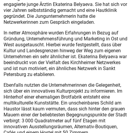
engagierte junge Ärztin Ekaterina Belyaeva. Sie hat sich vor
vier Jahren selbstständig gemacht und eine Hautklinik
gegründet. Die Jungunternehmerin hatte die
Netzwerkerinnen zum Gespräch eingeladen.
In netter Atmosphäre wurden Erfahrungen in Bezug auf
Gründung, Unternehmensführung und Marketing in Ost und
West ausgetauscht. Hierbei wurde festgestellt, dass über
Kultur und Landesgrenzen hinweg der Weg zum eigenen
Unternehmen ein sehr ähnlicher ist. Ekaterina Belyaeva war
beeindruckt von der Vielfalt des Kirchheimer Netzwerkes
und ist nun motiviert, ein ähnliches Netzwerk in Sankt
Petersburg zu etablieren.
Ebenfalls nutzten die Unternehmerinnen die Gelegenheit,
sich über ein innovatives Kulturprojekt zu informieren. Im
Hinterhof einer ehemaligen Brotfabrik entsteht eine
multikulturelle Kunststätte. Ein unscheinbares Schild am
Haustor lässt kaum vermuten, dass sich hinter den grauen
Mauern einer der beliebtesten Begegnungspunkte der Stadt
verbirgt: 3 000 Quadratmeter auf fünf Etagen mit
innovativen Ausstellungsräumen, Alternativ-Boutiquen,
Cafés und einem Hostel mit 50 Zimmern.