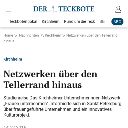
Teckbotenpokal
Kirchheim
Rund um die Teck
Blaulicht
Loka
ABO
Home
Nachrichten
Kirchheim
Netzwerken über den Tellerrand
hinaus
Kirchheim
Netzwerken über den
Tellerrand hinaus
Studienreise Das Kirchheimer Unternehmerinnen-Netzwerk
„Frauen unternehmen“ informierte sich in Sankt Petersburg
über frauengeführte Unternehmen und ein innovatives
Kulturprojekt.
14.12.2016