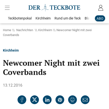
Teckbotenpokal
Kirchheim
Rund um die Teck
Blaulicht
Loka
ABO
Home
Nachrichten
Kirchheim
Newcomer Night mit zwei
Coverbands
Kirchheim
Newcomer Night mit zwei
Coverbands
13.12.2016