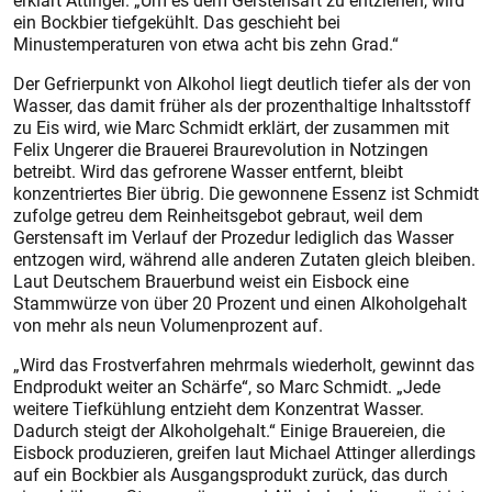
erklärt Attinger. „Um es dem Gerstensaft zu entziehen, wird
ein Bockbier tiefgekühlt. Das geschieht bei
Minustemperaturen von etwa acht bis zehn Grad.“
Der Gefrierpunkt von Alkohol liegt deutlich tiefer als der von
Wasser, das damit früher als der prozenthaltige Inhaltsstoff
zu Eis wird, wie Marc Schmidt erklärt, der zusammen mit
Felix Ungerer die Brauerei Braurevolution in Notzingen
betreibt. Wird das gefrorene Wasser entfernt, bleibt
konzentriertes Bier übrig. Die gewonnene Essenz ist Schmidt
zufolge getreu dem Reinheitsgebot gebraut, weil dem
Gerstensaft im Verlauf der Prozedur lediglich das Wasser
entzogen wird, während alle anderen Zutaten gleich bleiben.
Laut Deutschem Brauerbund weist ein Eisbock eine
Stammwürze von über 20 Prozent und einen Alkoholgehalt
von mehr als neun Volumenprozent auf.
„Wird das Frostverfahren mehrmals wiederholt, gewinnt das
Endprodukt weiter an Schärfe“, so Marc Schmidt. „Jede
weitere Tiefkühlung entzieht dem Konzentrat Wasser.
Dadurch steigt der Alkoholgehalt.“ Einige Brauereien, die
Eisbock produzieren, greifen laut Michael Attinger allerdings
auf ein Bockbier als Ausgangsprodukt zurück, das durch