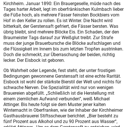
Kirchheim. Januar 1890: Ein Brauergeselle, müde nach des
Tages harter Arbeit, legt im oberfränkischen Kulmbach lieber
die Füße hoch, als mehrere Fässer feinsten Bockbiers vom
Hof in den Keller zu rollen. Es ist Winter. Die Nacht wird
bitterkalt, der Gerstensaft gefriert, die Fässer bersten. Was
übrig bleibt, sind mehrere Blöcke Eis. Ein Schaden, der den
Braumeister Tags darauf zur Weißglut treibt. Zur Strafe
muss der junge Brauerbursche die Blöcke aufschlagen und
die Flüssigkeit im Innern bis zum letzten Tropfen austrinken.
Doch die schmeckt, zur Überraschung der beiden, richtig
lecker. Der Eisbock ist geboren.
Ob Wahrheit oder Legende, fest steht, der unter frostigen
Bedingungen gewonnene Gerstensaft ist eine echte Rarität.
Eisbock ist wohl der stärkste Bierstil der Welt und nichts für
schwache Nerven. Die Spezialität wird nur von wenigen
Brauereien abgefüllt. „Schließlich ist die Herstellung mit
einem ziemlichen Aufwand verbunden“, weiß Michael
Attinger. Bis heute folgt sie dem Muster jener kalten
Winternacht in Oberfranken, wie der Inhaber der Kirchheimer
Gasthausbrauerei Stiftsscheuer berichtet. „Bier besteht zu
fünf Prozent aus Alkohol und zu 90 Prozent aus Wasser“,