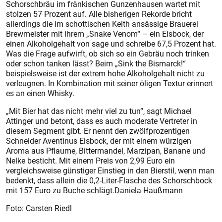
Schorschbräu im fränkischen Gunzenhausen wartet mit
stolzen 57 Prozent auf. Alle bisherigen Rekorde bricht
allerdings die im schottischen Keith ansässige Brauerei
Brewmeister mit ihrem „Snake Venom“ – ein Eisbock, der
einen Alkoholgehalt von sage und schreibe 67,5 Prozent hat.
Was die Frage aufwirft, ob sich so ein Gebräu noch trinken
oder schon tanken lässt? Beim „Sink the Bismarck!“
beispielsweise ist der extrem hohe Alkoholgehalt nicht zu
verleugnen. In Kombination mit seiner öligen Textur erinnert
es an einen Whisky.
„Mit Bier hat das nicht mehr viel zu tun“, sagt Michael
Attinger und betont, dass es auch moderate Vertreter in
diesem Segment gibt. Er nennt den zwölfprozentigen
Schneider Aventinus Eisbock, der mit einem würzigen
Aroma aus Pflaume, Bittermandel, Marzipan, Banane und
Nelke besticht. Mit einem Preis von 2,99 Euro ein
vergleichsweise günstiger Einstieg in den Bierstil, wenn man
bedenkt, dass allein die 0,2-Liter-Flasche des Schorschbock
mit 157 Euro zu Buche schlägt.Daniela Haußmann
Foto: Carsten Riedl