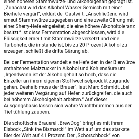
einen höheren Stammwürze- und Alkoholgehalt geprägt ist.
„Zunächst wird das Alkohol-Wasser-Gemisch mit einer
Bierhefe vergärt“, erklärt der Gastwirt. „Anschließend wird
erneut Stammwürze zugegeben und eine zweite Gärung mit
einer Sherry-Hefe eingeleitet, die eine höhere Alkoholtoleranz
besitzt.“ Ist diese Fermentation abgeschlossen, wird die
Flüssigkeit erneut mit Stammwürze versetzt und eine
Turbohefe, die imstande ist, bis zu 20 Prozent Alkohol zu
erzeugen, schließt die dritte Gärung ab.
Bei der Fermentation wandelt eine Hefe den in der Bierwürze
enthaltenen Malzzucker in Alkohol und Kohlensäure um.
„Irgendwann ist der Alkoholgehalt so hoch, dass die
Einzeller an ihrem eigenen Stoffwechselprodukt zugrunde
gehen. Deshalb muss der Brauer“, laut Marc Schmidt, „bei
jeder weiteren Vergärung auf Hefen zurückgreifen, die auch
bei höherem Alkoholgehalt arbeiten.“ Auf dieser
Ausgangsbasis lassen sich wahre Wuchtbrummen aus der
Tiefkühlung zaubern.
Die schottische Brauerei „BrewDog“ bringt es mit ihrem
Eisbock „Sink the Bismarck!“ im Wettlauf um das stärkste
Bier der Welt auf 41 Prozent. Der „Schorschbock“ von