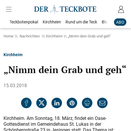
Teckbotenpokal
Kirchheim
Rund um die Teck
Blaulicht
Loka
ABO
Home
Nachrichten
Kirchheim
„Nimm dein Grab und geh“
Kirchheim
„Nimm dein Grab und geh“
15.03.2018
Kirchheim. Am Sonntag, 18. März, findet ein Oase-
Gottesdienst im Gemeindehaus St. Lukas in der
Schönbergstraße 23 in Jesingen statt. Das Thema ist: