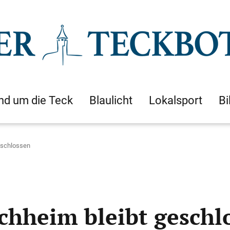
nd um die Teck
Blaulicht
Lokalsport
Bi
geschlossen
rchheim bleibt geschl