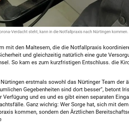
ona-Verdacht steht, kann in die Notfallpraxis nach Nürtingen kommen. 
am mit den Maltesern, die die Notfallpraxis koordinie
cherheit und gleichzeitig natürlich eine gute Versorgu
chsel. So kam es zum kurzfristigen Entschluss. die Ki
ürtingen erstmals sowohl das Nürtinger Team der ärz
umlichen Gegebenheiten sind dort besser“, betont Iri
r Verfügung und es und es gibt einen separaten Eing
htsfälle. Ganz wichrig: Wer Sorge hat, sich mit dem 
allpraxis kommen, sondern den Ärztlichen Bereitschaf
h