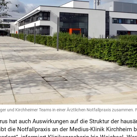
inger und Kirchheimer Teams in einer Ärztlichen Notfallpraxis zusammen.
rus hat auch Auswirkungen auf die Struktur der hausär
eibt die Notfallpraxis an der Medius-Klinik Kirchheim
verlegt“, informiert Kliniksprecherin Iris Weichsel. 