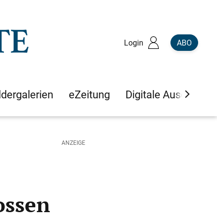
Login
ABO
ldergalerien
eZeitung
Digitale Ausgaben
ossen