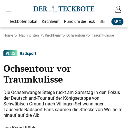
Teckbotenpokal
Kirchheim
Rund um die Teck
Blaulicht
Loka
ABO
Home
Nachrichten
Kirchheim
Ochsentour vor Traumkulisse
Radsport
Ochsentour vor
Traumkulisse
Die Ochsenwanger Steige rückt am Samstag in den Fokus
der Deutschland-Tour auf der Königsetappe von
Schwäbisch Gmünd nach Villingen-Schwenningen.
Tausende Radsport-Fans säumen die Strecke von Weilheim
hinauf auf die Alb.
Bernd Köble