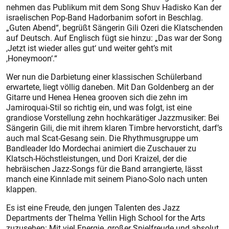
nehmen das Publikum mit dem Song Shuv Hadisko Kan der
israelischen Pop-Band Hadorbanim sofort in Beschlag.
„Guten Abend“, begrüßt Sängerin Gili Ozeri die Klatschenden
auf Deutsch. Auf Englisch fügt sie hinzu: „Das war der Song
,Jetzt ist wieder alles gut‘ und weiter geht’s mit
,Honeymoon‘.“
Wer nun die Darbietung einer klassischen Schülerband
erwartete, liegt völlig daneben. Mit Dan Goldenberg an der
Gitarre und Henea Henea grooven sich die zehn im
Jamiroquai-Stil so richtig ein, und was folgt, ist eine
grandiose Vorstellung zehn hochkarätiger Jazzmusiker: Bei
Sängerin Gili, die mit ihrem klaren Timbre hervorsticht, darf’s
auch mal Scat-Gesang sein. Die Rhythmusgruppe um
Bandleader Ido Mordechai animiert die Zuschauer zu
Klatsch-Höchstleistungen, und Dori Kraizel, der die
hebräischen Jazz-Songs für die Band arrangierte, lässt
manch eine Kinnlade mit seinem Piano-Solo nach unten
klappen.
Es ist eine Freude, den jungen Talenten des Jazz
Departments der Thelma Yellin High School for the Arts
zuzusehen: Mit viel Energie, großer Spielfreude und absolut