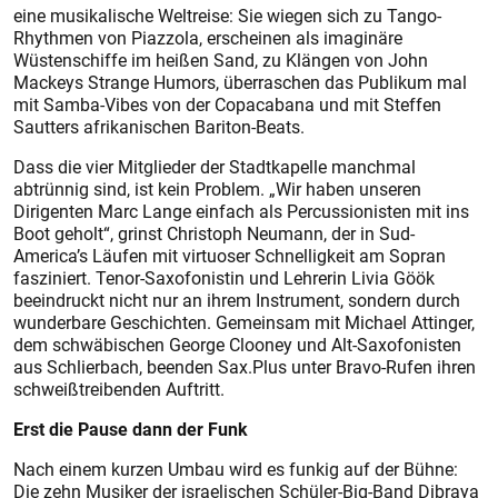
eine musikalische Weltreise: Sie wiegen sich zu Tango-
Rhythmen von Piazzola, erscheinen als imaginäre
Wüstenschiffe im heißen Sand, zu Klängen von John
Mackeys Strange Humors, überraschen das Publikum mal
mit Samba-Vibes von der Copacabana und mit Steffen
Sautters afrikanischen Bariton-Beats.
Dass die vier Mitglieder der Stadtkapelle manchmal
abtrünnig sind, ist kein Problem. „Wir haben unseren
Dirigenten Marc Lange einfach als Percussionisten mit ins
Boot geholt“, grinst Christoph Neumann, der in Sud-
America’s Läufen mit virtuoser Schnelligkeit am Sopran
fasziniert. Tenor-Saxofonistin und Lehrerin Livia Göök
beeindruckt nicht nur an ihrem Instrument, sondern durch
wunderbare Geschichten. Gemeinsam mit Michael Attinger,
dem schwäbischen George Clooney und Alt-Saxofonisten
aus Schlierbach, beenden Sax.Plus unter Bravo-Rufen ihren
schweißtreibenden Auftritt.
Erst die Pause dann der Funk
Nach einem kurzen Umbau wird es funkig auf der Bühne:
Die zehn Musiker der israelischen Schüler-Big-Band Dibraya