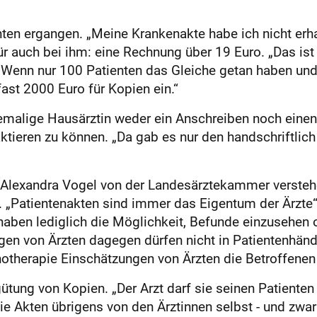
en ergangen. „Meine Krankenakte habe ich nicht erhal
für auch bei ihm: eine Rechnung über 19 Euro. „Das ist
: „Wenn nur 100 Patienten das Gleiche getan haben und
ast 2000 Euro für Kopien ein.“
ehemalige Hausärztin weder ein Anschreiben noch ein
aktieren zu können. „Da gab es nur den handschriftli
 Alexandra Vogel von der Landes­ärztekammer verstehe
t. „Patientenakten sind immer das Eigentum der Ärzte
 haben lediglich die Möglichkeit, Befunde einzusehen 
gen von Ärzten dagegen dürfen nicht in Patientenhände
therapie Einschätzungen von Ärzten die Betroffenen
ütung von Kopien. „Der Arzt darf sie seinen Patienten 
 Akten übrigens von den Ärztinnen selbst - und zwa