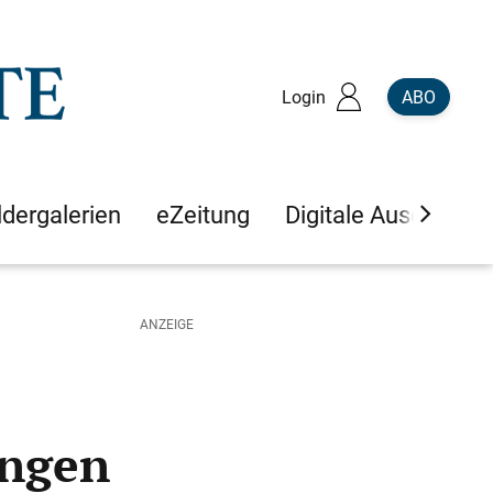
Login
ABO
ldergalerien
eZeitung
Digitale Ausgaben
ungen