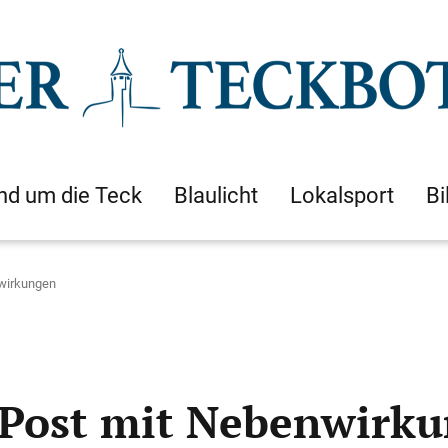
nd um die Teck
Blaulicht
Lokalsport
Bi
nwirkungen
 Post mit Nebenwirk