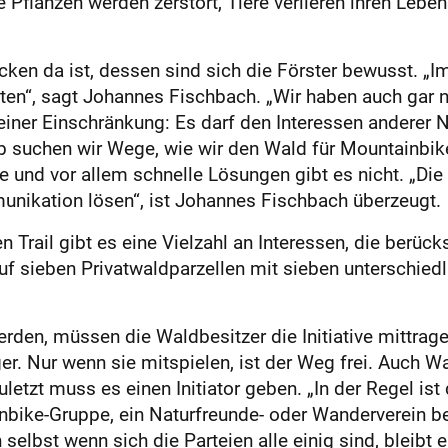
 Pflanzen werden zerstört, Tiere verlieren ihren Leb
ken da ist, dessen sind sich die Förster bewusst. „I
ten“, sagt Johannes Fischbach. „Wir haben auch gar
 einer Einschränkung: Es darf den Interessen anderer
b suchen wir Wege, wie wir den Wald für Mountainbike
te und vor allem schnelle Lösungen gibt es nicht. „Di
munikation lösen“, ist Johannes Fischbach überzeugt.
n Trail gibt es eine Vielzahl an Interessen, die berüc
 auf sieben Privatwaldparzellen mit sieben unterschied
werden, müssen die Waldbesitzer die Initiative mittra
er. Nur wenn sie mitspielen, ist der Weg frei. Auch 
zuletzt muss es einen Initiator geben. „In der Regel is
nbike-Gruppe, ein Naturfreunde- oder Wanderverein ber
selbst wenn sich die Parteien alle einig sind, bleibt 