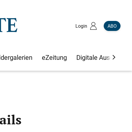
Login
ABO
ldergalerien
eZeitung
Digitale Ausgaben
ails