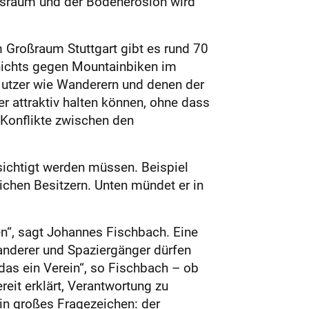
ensraum und der Bodenerosion wird
m Großraum Stuttgart gibt es rund 70
 nichts gegen Mountainbiken im
 Nutzer wie Wanderern und denen der
r attraktiv halten können, ohne dass
e Konflikte zwischen den
ksichtigt werden müssen. Beispiel
lichen Besitzern. Unten mündet er in
gen“, sagt Johannes Fischbach. Eine
Wanderer und Spaziergänger dürfen
t das ein Verein“, so Fischbach – ob
eit erklärt, Verantwortung zu
ein großes Fragezeichen: der