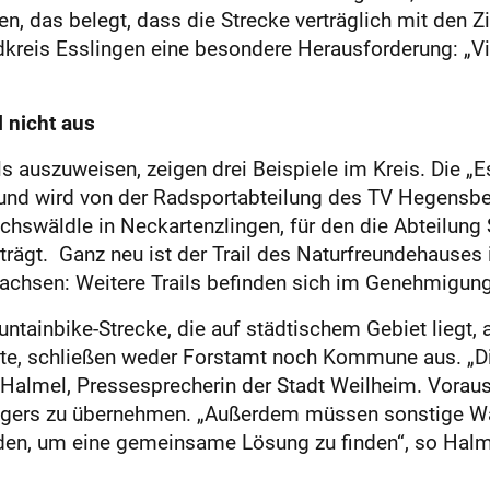
n, das belegt, dass die Strecke verträglich mit den Z
kreis Esslingen eine besondere Herausforderung: „Vie
l nicht aus
ls auszuweisen, zeigen drei Beispiele im Kreis. Die 
und wird von der Radsportabteilung des TV Hegensber
hswäldle in Neckartenzlingen, für den die Abteilung
rägt. Ganz neu ist der Trail des Naturfreundehauses i
wachsen: Weitere Trails befinden sich im Genehmigung
untainbike-Strecke, die auf städtischem Gebiet liegt,
te, schließen weder Forstamt noch Kommune aus. „Die 
ie Halmel, Pressesprecherin der Stadt Weilheim. Vorau
s Trägers zu übernehmen. „Außerdem müssen sonstige 
en, um eine gemeinsame Lösung zu finden“, so Halm