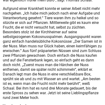
war eigentlich früher mein Büro“, sagt Thomas Schaal.
Aufgrund einer Krankheit konnte er seiner Arbeit nicht mehr
nachgehen. „Ich habe mich jedoch nach einer Aufgabe und
Verantwortung gesehnt.“ Tiere waren ihm zu heikel und so
stürzte er sich auf Pflanzen. Mittlerweile gibt es kaum eine
Frucht, die er nicht versucht hat, selbst zu züchten.
Besonders stolz ist der Kirchheimer auf seine
selbstgezogenen Kokosnusspalmen. Ausgangspunkt waren
ganz einfach handelsübliche Kokosnüsse: „Der Samen ist in
der Nuss. Man muss nur Glück haben, einen keimfähigen zu
erwischen.“ Aus fünf präparierten Nüssen sind zum Schluss
zwei Pflanzen gewachsen. Doch einfach die Nuss kaufen
und auf die Fensterbank legen, so einfach geht es dann
doch nicht. „Zuerst muss man die Härchen der Nuss
entfernen, damit sie später nicht schimmeln“, erklärt er.
Danach legt man die Nuss in eine verschließbare Box,
sprüht sie ab und zu mit Wasser an und wartet. „Am besten
ist es, wenn man die Frucht nicht mehr berührt“, weiß
Schaal. Bei ihm hat es rund drei Monate gedauert, bis der
erste Spross zu sehen war. Jetzt ist seine Lieblingspflanze
rund zwei Meter hoch.