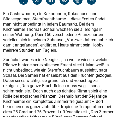
Ein Cashewbaum, ein Kakaobaum, Kokosnuss- und
Südseepalmen, Sternfruchtbäume – diese Exoten findet
man nicht unbedingt in jedem Baumarkt. Bei dem
Kirchheimer Thomas Schaal wachsen sie allerdings in
seiner Wohnung. Über 150 verschiedene Pflanzenarten
verteilen sich in seinem Zuhause. „Vor zwei Jahren habe ich
damit angefangen“, erklärt er. Heute nimmt sein Hobby
mehrere Stunden am Tag ein.
Zunächst war es reine Neugier: „Ich wollte wissen, welche
Pflanze hinter einer exotischen Frucht steckt. Man weiß ja
nicht unbedingt, wie ein Sternfruchtbaum aussieht“, sagt
Schaal. Die Samen hat er selbst aus den Früchten gezogen.
Dabei sei es wichtig, sie gründlich und vorsichtig zu
reinigen. „Das ganze Fruchtfleisch muss weg – sonst
schimmeln sie.“ Doch auch das richtige Klima spielt eine
Rolle bei tropischen Pflanzen. Deshalb hat der 54-jährige
Kirchheimer ein komplettes Zimmer freigeräumt – dort
herrschen das ganze Jahr über tropische Temperaturen bei
circa 25 Grad und 75 Prozent Luftfeuchtigkeit. „Das Zimmer