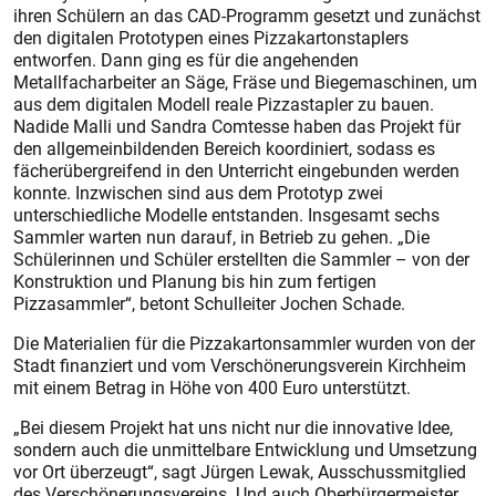
ihren Schülern an das CAD-Programm gesetzt und zunächst
den digitalen Prototypen eines Pizzakartonstaplers
entworfen. Dann ging es für die angehenden
Metallfacharbeiter an Säge, Fräse und Biegemaschinen, um
aus dem digitalen Modell reale Pizzastapler zu bauen.
Nadide Malli und Sandra Comtesse haben das Projekt für
den allgemeinbildenden Bereich koordiniert, sodass es
fächerübergreifend in den Unterricht eingebunden werden
konnte. Inzwischen sind aus dem Prototyp zwei
unterschiedliche Modelle entstanden. Insgesamt sechs
Sammler warten nun darauf, in Betrieb zu gehen. „Die
Schülerinnen und Schüler erstellten die Sammler – von der
Konstruktion und Planung bis hin zum fertigen
Pizzasammler“, betont Schulleiter Jochen Schade.
Die Materialien für die Pizzakartonsammler wurden von der
Stadt finanziert und vom Verschönerungsverein Kirchheim
mit einem Betrag in Höhe von 400 Euro unterstützt.
„Bei diesem Projekt hat uns nicht nur die innovative Idee,
sondern auch die unmittelbare Entwicklung und Umsetzung
vor Ort überzeugt“, sagt Jürgen Lewak, Ausschussmitglied
des Verschönerungsvereins. Und auch Oberbürgermeister