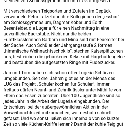
Mensen von Schlossgymnasium und LUG aufgesetzt.
Mit verschiedenen Teigsorten und Zutaten im Gepäck
verwandeln Petra Latzel und ihre Kolleginnen der „essbar“
am Schlossgymnasium, Dagmar Köber und Edith
Besenfelder, die Lugeria für einen Nachmittag in eine
adventliche Backstube. Nicht nur die beiden
Fünftklässlerinnen Barbara und Mina sind mit Feuereifer bei
der Sache. Auch Schüler der Jahrgangsstufe 2 formen
„himmlische Weihnachtsschoklis“, stechen Kaiserplätzchen
aus, bestreichen die gebackenen Kekse mit Hagebuttengelee
und bestäuben die aufgesetzten Ringe mit Puderzucker.
Jan und Tom haben sich schon öfter Lugeria-Schürzen
umgebunden. Seit drei Jahren gibt es an der Mensa des
LUG das Projekt „Schüler kochen für Schüler“. Immer
freitags dürfen Neunt- und Zehntklässler unter Mithilfe von
Eltern das Essen zubereiten. Über 100 Jugendliche sind so
jedes Jahr in die Arbeit der Lugeria eingebunden. Der
Entschluss, bei der außergewöhnlichen Aktion in der
Vorweihnachtszeit mitzumachen, war deshalb schnell
gefasst. Und wo sonst ließen sich innerhalb von so kurzer
Zeit so viele Küchen-Kniffe lernen? Damit der kühle Teig gut