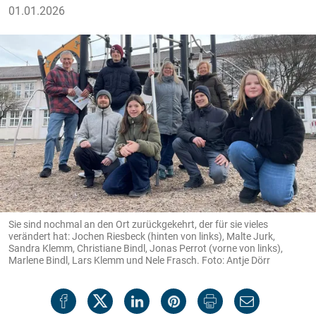
01.01.2026
Sie sind nochmal an den Ort zurückgekehrt, der für sie vieles
verändert hat: Jochen Riesbeck (hinten von links), Malte Jurk,
Sandra Klemm, Christiane Bindl, Jonas Perrot (vorne von links),
Marlene Bindl, Lars Klemm und Nele Frasch. Foto: Antje Dörr