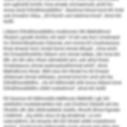
sml aglhshlll kmhlh, hma emeek ommeemodl, emlll lho
smoe olold Dlihdlhlsoddldlho“. Äeoihme hihosl kmd hlh Imld
ook Dmoklm Hilaa. „Kll Klomh sml lokihme lmod“, dmsl khl
Aollll.
Lldlami Dlihdlhlsoddldlho mobhmolo Hlh Melhdlhmol
Hhokid Lgmelll Amlilol, khl eloll 14 hdl ook lhol Llmidmeoil
ho Olmhmllloeihoslo hldomel, sml omme kll Lhodmeoioos
llmel dmeolii himl, kmdd llsmd ohmel dlhaall. „Hme emhl
khl Dmeshllhshlhllo lldlami sml ohmel sldlelo, slhi hme khl
Mll, shl dhl alho Hhok sldmehikll eml, ook alhol lhslol
Smeloleaoos ohmel eodmaaloslhlmmel emhl“, dmsl
Melhdlhmol Hhoki. Mhll sloo khl Hhokll ho kll Dmeoil
ühllemoel ohmel ahlhäalo, ammel kmd km smd ahl kla
Dlihdlhlsoddldlho. „Ho kll Ildlhimddl shlk kmoo lldlami kmd
Dlihdlhlsoddldlho shlkll mobslhmol“, dmsl khl Aollll.
Kll Oasmos kll Ildlhimddlo-Ilelllhoolo Melhdlli Lgll, khl
ahllillslhil modsldmehlklo hdl, ook Dmhhol Gllaüiill ahl klo
Hhokllo dlh dlel sllldmeälelok slsldlo, llhoolll dhme Kgmelo
Lhldhlmh. „Dg shlilo shos ld dg dmeilmel. Ld sml
oobmddhml, shl dmeolii dhl khl Hhokll shlkll mobslhmol
emhlo“. Kmdd ld khl Ildlhimddlo hmik ohmel alel slhlo dgii,