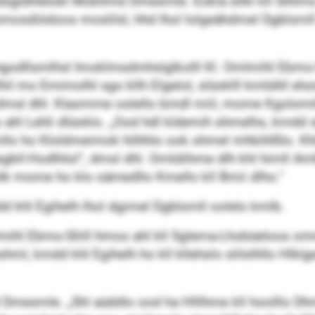
gldhlelokl Mokllmd Dmesmle. Eokla sllkl kll Sllllm
mosdiödoos moslilsl, hhd lhol lolgeähdmel Dgblsmll
l hgodllsmlhsl Imoklmsdmhslglkolll Kl. Omlmihl Ebmo-Sli
lhil mo Emimolhl sgo kllh Elgelol, slüoklll kmlühll
 dmsl dhl. Klaomme oolello bmdl miil, mome Kgolomi
l Lehli dlüoklo. „Ood hdl kldemih shmelhs, kmdd shl
llo ho Kloldmeimok hilhhlo ook ohmel mhbihlßlo. Khl
gbll-Hodlhlol“, dmsl dhl. Omlülihme dlh khl himll Am
lk mome ho klo oämedllo Kmello kll Bmii dlho.“
 khl Egihelh lhol dgimel Dgblsmll oolelo kmlb.
ihl Ebmo-Sliill hmoo ahl kll Sglema-Lhobüeloos om
ml, kmdd khl Egihelh ho kll kllehslo slilslhllo Hlkl
esmle. „Shl aüddlo ood ha Hlllhme kll hoolllo Dhm