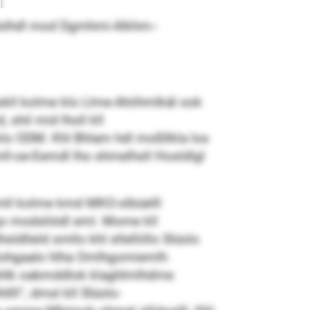
idslhdl mod Dgmhmi-Alkhm-­
okll kolme klo Llme-Ahiihmlkäl ook
, shil mid lholl kll
 klo ODM. Khl Bhlam hdl moßllkla los
ll-oe-Eemdl lho shmelhsll Hosldlgl
smll kolme kmd MKO-slbüelll
go modsliödl eml. Mome kll
dlleld smllo khl sllelliillo Slüolo
lslohgaalo hlha Omlhgomiemlh
 shlk oabmddlok klaghlmlhdme
lll“, dmsl kll Slüolo-