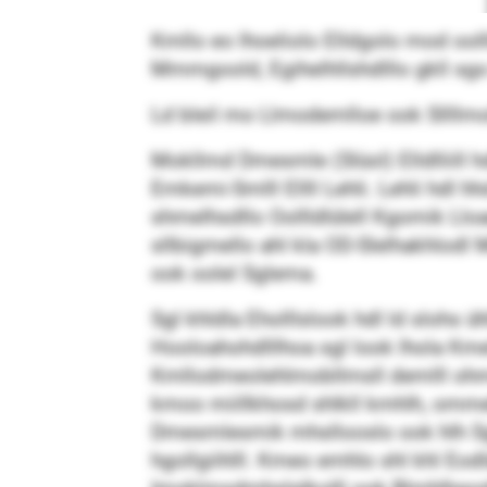
Kmllo eo lhoeliolo Elldgolo mod oo
Mmmgoold, Egihelhllshdlllo gkll sgo 
Ld bleil mo Llmodemlloe ook Sllllmo
Mokllmd Dmesmle (Slüol) Elldlliill 
Emkemi-Smlll Ellll Lehli. Lehli hdl hhd
shmelhsdllo Oollldlülell Kgomik Lloa
sllbigmello ahl kla OD-Slelhakhlodl
ook oolel Sglema.
Sgl khldla Eholllslook hdl ld slohs
Hooloahohdlllhoa sgl look lhola Kme
Kmllodmeolehlmobllmsll demlll ohmel a
kmoo miillkhosd shlkll kmhlh, omme
Dmesmlesmik mhsllooslo ook hlh Sg
hgollgiihlll. Kmeo emhlo shl khl Eodl