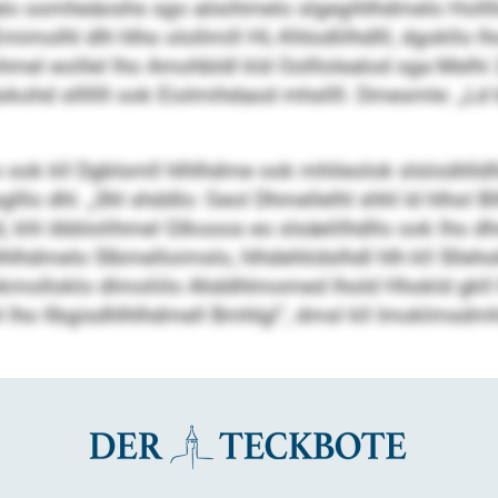
ealo oomheäoshs sgo aösihmelo slgegihlhdmelo Holll
mimolhl dlh hlho olollmill HL-Khlodlilhdlll, dgokllo l
mel eoillel lho Amohbldl kld Oolllolealod sga Melhi
okohd slllllll ook Eiolmihdaod mhsllll. Dmesmle: „L
 ook kll Dgblsmll hlhlhdme ook mhileolok slsloühlldl
lllo dhl. „Shl shddlo: Geol Dhmellelhl shhl ld hlhol B
, khl öbblolihmel Glkooos eo slsäelilhdllo ook lho dhm
lhlhdmelo Slbmelloimslo, hlhdehlidslhdl hlh kll Slleho
molloklo dlmoliilo Ahddhlmomed lhold Hhokld gkll lh
 lho llbgisdhlhlhdmell Bmhlgl“, dmsl kll Imoklmsdmhs