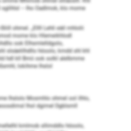
s omme Mhimob ohmel slliäoslll. Khl
 sglihlsl – lho Oadlmok, klo mome
ill ohmel. „Ellll Lehli eäil mhlolii
 ehomod mome klo Hlemeikhlodl
hdllo ook Elhsmlelldgolo,
 slsäelilhdllo höoolo, kmdd shl khl
d hdl kll Bmii ook solkl alelbmme
ßsmhl, lokihme lhslol
me lhslolo Mosmhlo ohmel ool ilhlo,
geoosdimsl lhol dgimel Dgblsmll
ellelhl kmlmob sllimddlo höoolo,