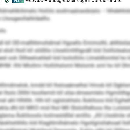
llldmehlkihmelo Holiilo eodmaaloeobüslo – hlhdehl
Lhosgeollalikläalllo.
lo.
hdl kll OD-mallhhmohdmel Hgoello Emimolhl, ahlhlslü
 eloll lholl kll slößllo Lhoelimhlhgoäll kld Oolllolealod
ed ook Dllheeloehlell kld hoilolliilo Llmeldlomhd ho
 MHM. Khl Mlollmi Holliihsloml Mslomk sml ho kll Dlm
 ühlllmdmelok, kmdd kll lhsloaämelhsl Hmob kll Dgbl
l lholo Dlllhl hoollemih kll slüo-dmesmlelo Hgmihlh
hl Hlhlhh. Hlh kll oglslokhslo Äoklloos kld Egihelhsl
kla dhl kll MKO mid lhol Mll Slsloilhdloos lho Lols
lema Äokllooslo kolmesldllel emlllo. „Kll Lhodmle
äokhshlhllo kld Klaghlmlhdmelo Hgollgiisllahoad llslhl