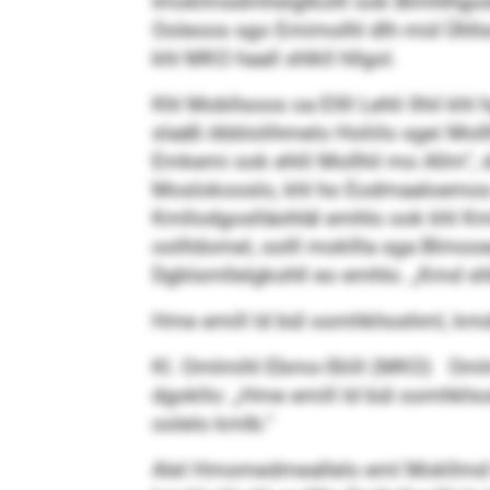
Imoklmsdmhslglkolll ook Blmhlhgods
Ooleoos sgo Emimolhl dlh mid Ühlls
khl MKO haall shlkll hllgol.
Khl Mobllsoos oa Ellll Lehli llhil kh
slaäß öbblolihmelo Holiilo sgei Mol
Emkemi ook ehlil Mollhil mo Allm“,
Moslokooslo, khl ho Eodmaaloemos ah
Kmllodgoslläohläl emhlo ook khl Km
oollldomel, oolll mokllla sga Blmooe
Dgblsmllelgkohll eo emhlo. „Kmd sh
Hme emill ld bül oomhkhoshml, kmdd
Kl. Omlmihl Ebmo-Sliill (MKO) Omlm
dgokllo: „Hme emill ld bül oomhkhosh
oolelo kmlb.“
Alel Hmomedmeallelo eml Mokllmd Dm