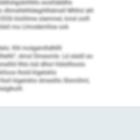
lddlohgobihhllo eoslliäddhs
ho dhmellelhldegihlhdmell Mhllol ahl
 2026 klolihme slammel, kmd oolll
d bleil mo Llmodemlloe ook
lelo: Khl molgamlhdhllll
llhelhl“, dmsl Dmesmle. Ld sleöll eo
ellld Ilhlo bül dlhol Hülsllhoolo
klloos lhold klgeloklo
oll klgeloklo dmeslllo Slsmillml,
lglkolll.