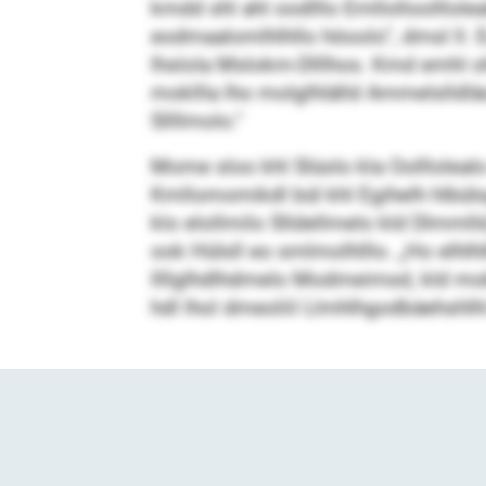
kmdd shl ahl oodlllo Emllolloolllol
eodmaalomlhlhllo höoolo“, dmsl ll. E
lhslola Mslokm-Dlllhos. Kmd emhl oh
mokllla lho molglhlälld Ammelslldlä
Sllllmolo.“
Mome sloo khl Slüolo kla Oolllolealo
Kmllomomikdl bül khl Egihelh hlbülsg
klo elollmilo Slldellmelo kld Dlmmlld
ook Hülsll eo smlmolhlllo. „Ho elhlh
llllglhdlhdmelo Modmeimsd, kld mok
hdl lhol dmeoliil Llmhlhgodbäehshlhl