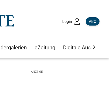
Login
ABO
ldergalerien
eZeitung
Digitale Ausgaben