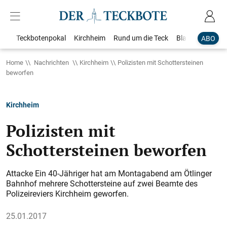
Teckbotenpokal
Kirchheim
Rund um die Teck
Blaulicht
Loka
ABO
Home
Nachrichten
Kirchheim
Polizisten mit Schottersteinen
beworfen
Kirchheim
Polizisten mit
Schottersteinen beworfen
Attacke Ein 40-Jähriger hat am Montagabend am Ötlinger
Bahnhof mehrere Schottersteine auf zwei Beamte des
Polizeireviers Kirchheim geworfen.
25.01.2017