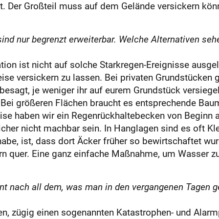
t. Der Großteil muss auf dem Gelände versickern kön
d nur begrenzt erweiterbar. Welche Alternativen se
tion ist nicht auf solche Stark­regen-Ereignisse ausge
ise versickern zu lassen. Bei privaten Grundstücken g
 besagt, je weniger ihr auf eurem Grundstück versieg
r. Bei größeren Flächen braucht es entsprechende B
eise haben wir ein Regenrückhaltebecken von Beginn 
icher nicht machbar sein. In Hanglagen sind es oft Klei
habe, ist, dass dort Äcker früher so bewirtschaftet w
rn quer. Eine ganz einfache Maßnahme, um Wasser zu
ach all dem, was man in den vergangenen Tagen gese
 zügig einen sogenannten Katastrophen- und Alarmpl