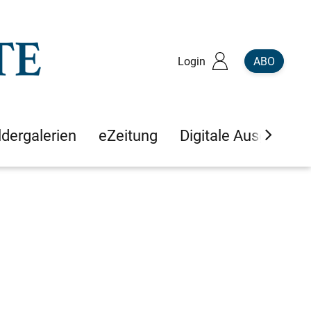
Login
ABO
ldergalerien
eZeitung
Digitale Ausgaben