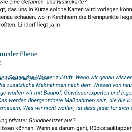
wie eine Gefahren- und Risikokarte?
gt, das uns in Kürze solche Karten wird vorlegen kön
nau schauen, wo in Kirchheim die Brennpunkte liegen.
ßten. Lindorf liegt ja in
munaler Ebene
t.
llen Seiten das Wasser zuläuft. Wenn wir genau wissen
 den die Stadt jetzt erstellt
he zusätzliche Maßnahmen nach dem Wissen von heute 
e wollen wir mit Bauhof, Gewässerexperten und Ingen
 Das werden übergeordnete Maßnahmen sein, die die 
auern. Was wir nicht wollen, ist dass jeder für sich s
ung privater Grundbesitzer aus?
s lösen können. Wenn es darum geht, Rückstauklappen 