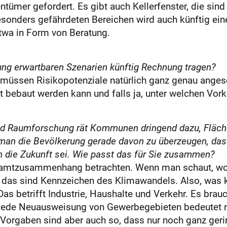
ntümer gefordert. Es gibt auch Kellerfenster, die sind
nders gefährdeten Bereichen wird auch künftig eine
etwa in Form von Beratung.
ung erwartbaren Szenarien künftig Rechnung tragen?
müssen Risikopotenziale natürlich ganz genau anges
t bebaut werden kann und falls ja, unter welchen Vor
 und Raumforschung rät Kommunen dringend dazu, Fläche
 man die Bevölkerung gerade davon zu überzeugen, das
in die Zukunft sei. Wie passt das für Sie zusammen?
amtzusammenhang betrachten. Wenn man schaut, wora
r, das sind Kennzeichen des Klimawandels. Also, was
s betrifft Industrie, Haushalte und Verkehr. Es brau
 Jede Neuausweisung von Gewerbegebieten bedeutet na
e Vorgaben sind aber auch so, dass nur noch ganz g