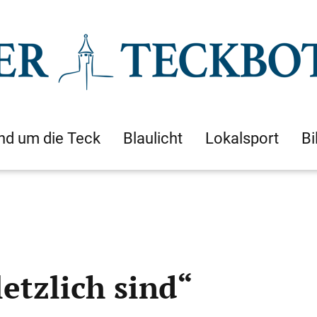
nd um die Teck
Blaulicht
Lokalsport
Bi
letzlich sind“