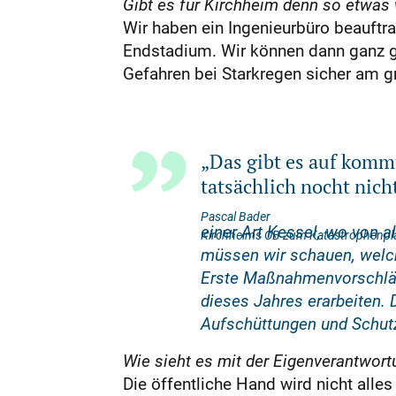
Gibt es für Kirchheim denn so etwas 
Wir haben ein Ingenieurbüro beauftra
Endstadium. Wir können dann ganz ge
Gefahren bei Starkregen sicher am grö
„Das gibt es auf kom
tatsächlich nocht nich
Pascal Bader
einer Art Kessel, wo von a
Kirchheims OB zum Katastrophenplan,
müssen wir schauen, welc
Erste Maßnahmenvorschläg
dieses Jahres erarbeiten.
Aufschüttungen und Schutzm
Wie sieht es mit der Eigenverantwort
Die öffentliche Hand wird nicht alle