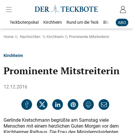
Teckbotenpokal
Kirchheim
Rund um die Teck
Blaulicht
Loka
ABO
Home
Nachrichten
Kirchheim
Prominente Mitstreiterin
Kirchheim
Prominente Mitstreiterin
12.12.2016
Gerlinde Kretschmann begrüßte am Samstag viele
Menschen mit einem herzlichen Guten Morgen vor dem
Kirchheimer Rathaus. Die Frau des Ministerpräsidenten