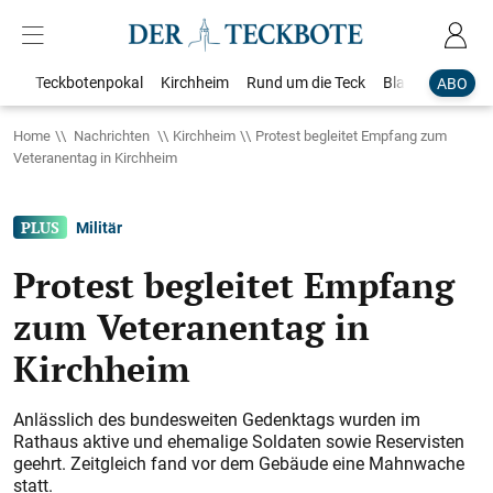
Teckbotenpokal
Kirchheim
Rund um die Teck
Blaulicht
Loka
ABO
Home
Nachrichten
Kirchheim
Protest begleitet Empfang zum
Veteranentag in Kirchheim
Militär
Protest begleitet Empfang
zum Veteranentag in
Kirchheim
Anlässlich des bundesweiten Gedenktags wurden im
Rathaus aktive und ehemalige Soldaten sowie Reservisten
geehrt. Zeitgleich fand vor dem Gebäude eine Mahnwache
statt.