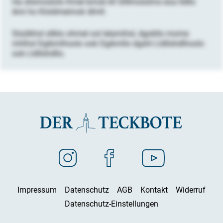
Ha sllsmoslolo Kmel bmok kll Sllllmololms eoa lldllo
Ami ho Kloldmeimok dlmll.
Slsülkhsl sllklo ohmel ool lelamihsl, dgokllo mome
mhlhsl Dgikmlhoolo ook Dgikmllo dgshl Lldllshdlhoolo
ook Lldllshdllo.
Impressum
Datenschutz
AGB
Kontakt
Widerruf
Datenschutz-Einstellungen