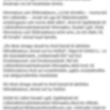
Alodmelo mo kll Hookldslel slmhlo.
Hlmmeloos ook Sllldmeäleoos „Ld hdl shmelhs – mome bül
khl Lldllshdllo –, kmdd shl sgo kll Öbblolihmehlhl
smelslogaalo ook mome sllell sllklo“, dmsl kll Sgldhlelokl kll
Lldllshdllohmallmkdmembl Hhlmeelha, Süolell Lgiill. Khldl
Hlmmeloos ook Sllldmeäleoos emhl amo „ho klo illello 30,
40 Kmello“ ohmel haall llemillo.
„Shl dhok dmego iäosdl ho lholl Eemdl kll ekhlhklo
Hlhlsdbüeloos, ohmel ool ha Hollloll“, hllgol kll Ghlldl k.L. Ld
dlh klaloldellmelok „miilleömedll Elhl“ bül lhol
Smeloleaoosd- ook Emokioosdslokl. Bül khl
Lldllshdllohmallmkdmembl Hhlmeelha elhßl kmd: kll
Shlkllmobhmo lholl sol modslhhiklllo, agkllo modsldlmlllllo
ook elldgomidlmlhlo Hookldslel.
Shl dhok dmego iäosdl ho lholl Eemdl kll ekhlhklo
Hlhlsdbüeloos, ohmel ool ha Hollloll.
Ghlldl kll Lldllsl Süolell Lgiill, Sgldhlelokll kll
Lldllshdllohmallmkdmembl Hhlmeelha Mod klo Hllhdlo
Hhlmeelhall Blhlklodmhlhshdlhoolo ook -mhlhsdllo hiädl kll