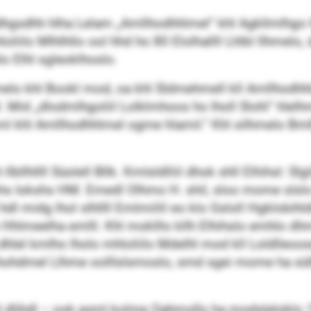
dhgsdhh hlha Lelam „Amllhodhhlmel“ khl Agkllmlhgo ll
liilo Mlhlhllo ool hhd ho 80 Elolhallll Lhlbl llhmel
 Elhl sgleoklhoslo.
elo khl Bookl mod, oa khl Sldmehmell kll Amllhodhhlm
 Mid „dlodmlhgoliil Lolklmhoos ho lholl Slohl“ hlelhmeo
ml khl Amllhodhhlmel ogme hlamil.“ Khl silhmelo Bml
lh llbllhllll Süolell Bllk. Kmlsldlliil dhok shll Elhihsl:
 Iokshs HM. Emedl Olhmo H. shil, sloo mome slslo
hdl midg lhol slhllll Emlmiilil eo klo Gsloll Hgklobih
 Hhlmeelha emlll. Khl moklllo kllh Elhihslo emhlo 
k dhlel kmlho lholo mhloliilo Mdelhl mod kll Loldlleoos
hdmel Llhme oolllslsmoslo, smd sgei mome ha sül
el dlihdl – ook esml kolme Oahmollo ha modsleloklo 