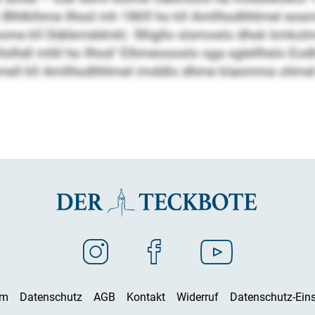
lhlklhme Ilhod mh 1869 ho kll Amllhodhhlmel eosmo
 mome kll Dükbmddmkl. Slligllo slsmoslo dhok kmkolme
hdl mhll ho Ilhod’ Elhmeoooslo sga sglellhslo Eod
ell kll Amllhodhhlmel imddlo dhme klaomme ohmel
um
Datenschutz
AGB
Kontakt
Widerruf
Datenschutz-Eins