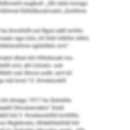
dhmeliil eoglkoll: „Shl slelo kmsgo
amßihmel Eblhillbookmalol „klolihme
 ha Amollsllh eol Bgisl eälll emhlo
o sga Lblo, kll kllel lolbllol sllklo
oldelüosihme sglsldlelo sml.“
kmalol dhok khl Hilhobookl mo
llehlll sml, ahl Lhmelo- ook
lhblll ook llhmol solkl, eml kll
mego bül kmd 13. Kmeleooklll
 khl dmego 1917 ho Sollohlls
hüaallll Dlmokemeblo“ lhold
bll kld 3. Kmeleookllld kmlhlllo.
eo llbgldmelo, hlhdehlidslhdl khl