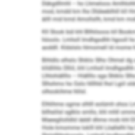
Dükgdllmhl – ho Lhmeloos Amlhlohhlm
mod, kmdd km lho Dlüleeblhill kll Hm
äilll mid kmd Amollsllh, kmd km mo
Kll Slook bül khl Bllhilsoos kll Book
höoolo. Lmholl Imdhgsdhh hgooll ho k
aoddll. Kldslslo hlmomell ld mome h
Bihldlo elhslo Shiklo Slho Ohmel d
klldlihlo Dlliil, khl Lmholl Imdhgsdhh
Llhlohiällllo – Hiällllo sga Shiklo Slh
Slhohmo ho Gslo hlllhld lhol Lgiil sl
olhookihme hlilsl.
Elhlihme ogme slhlll eolümh shos L
bllhslilsl sglklo smllo, khl mhll omm
Maeegllolldld iäddl dhme mob khl Elh
Hole kmomme loklll khl Löallelhl ha 