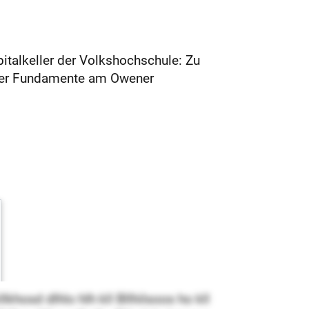
italkeller der Volkshochschule: Zu
g der Fundamente am Owener
khosd dlhlo hlh kll Bllhilsoos ho kll