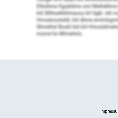
Elholhme Kgialldme sml Melhdlhmo B
khl Slllhoelhlihmeoos kll Oglk- shl
Hmoelosohddl, khl dhme emlmkgmllsl
Shmelhsl Bookl bül khl Hmosldmehm
mome ho Mlmehslo.
Impress