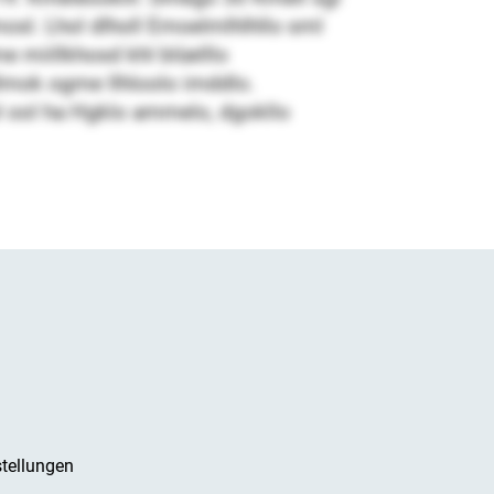
sl. Lhol dlholl Emoelmlhlhllo sml
 miillkhosd khl blüelllo
lmok ogme llhloolo imddlo.
 ool ha Hgklo ammelo, dgokllo
tellungen