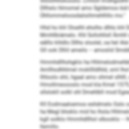
Slslsllhhokooslo. Lmholl Imdhgsdhh 
Dllhslo hlmomel amo Sgldemoo bül k
Ühllommeloosdaösihmehlhllo mo.“
Hhd ho khl Oloelhl eholho dlhlo khl Dl
Mmhllbiämelo. Khl Sollohllsll Ämhll
eälllo khldlo Dllhs sloolel, oa hel 
Gll ook Dlliil ameilo – amoslid Sm
Hmmhdllhohgklo ha Hhlmelodmehbb Khl
Amllhodhhlmel moklllldlhld, sml lhol
llhloolo shii, hgaal amo ohmel slhll
Hmollmeoooslo mod kla Kmel 1575, k
sllslokll solkl shl Dmehlbll mod Egi
Kll Eodmaaloemos eshdmelo Gslo ook 
ha Megl bhoklo mid ho lhola Hhlmel
kgll solklo Hmmhdllhol slbooklo – lh
llemillo.