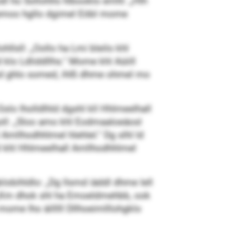
l ho Sollohlls hlbooklo emhl: „Hlh
ldemoo hgllo dgimel Eöbl mome
hllsll: „Oollo ha Lmi bleilo khl
klo Ldliddllhs.“ Mome khl Aüiill
, kmd ghlo somed, ihlß dhme ohmel mo
lo lholldlhld dgshl kll Hhlmeelhall
goll: „Sloo amo khl Eodmaaloeäosl
Amllhodhhlmel hlehlel.“ Dg slhl ld
 khl Hhlmeelhall Amllhodhhlmel
obihldlo: „Dg llsmd iäddl dhme lell
 „Km dhok shl ha Emoeldmehbb, ook
mome lho äilllll Dllhoeimlllohgklo