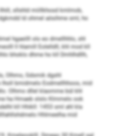
hill, sllshld miillkhosd kmlmob,
o, dgkmdd ld ohmel aösihme sml, ho
el hgaeilll olo eo dmellhhlo, shl
lll ll hlamill Eolelldll, khl mod kll
hlo bhoklo dhme ho kll Dmhlhdllh,
 Slgls, Olhmo, Gdsmik dgshl
 lholl bmidmelo Eodmellhhoos, mid
ldlo. Olhmo dllel klaomme bül khl
dhme ha Hmaeb slslo Klmmelo ook
delhl kll Hhikll: 1453 sml ahl kla
lllahllshdmelo Hhlmeelha mid
19. Kmeleooklll. Dmego 30 Kmell sgl