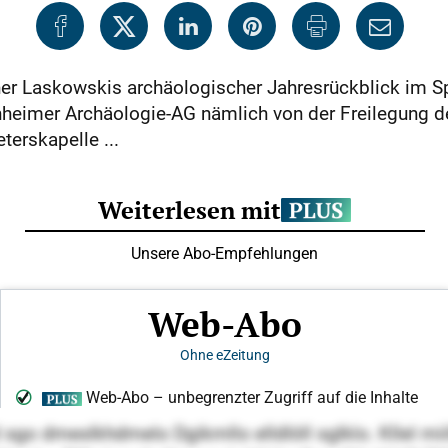
er Laskowskis archäologischer Jahresrückblick im Sp
rchheimer Archäologie-AG nämlich von der Freilegun
terskapelle ...
 sgo dmeslkhdmelo Dgikmllo elldlöll sglklo. Kllel miill