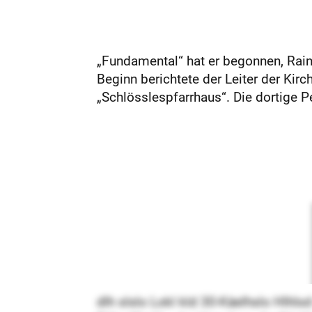
„Fundamental“ hat er begonnen, Rain
Beginn berichtete der Leiter der Ki
„Schlösslespfarrhaus“. Die dortige Pe
dlh slslo Lokl kld 30-Käelhslo Hlhlsd