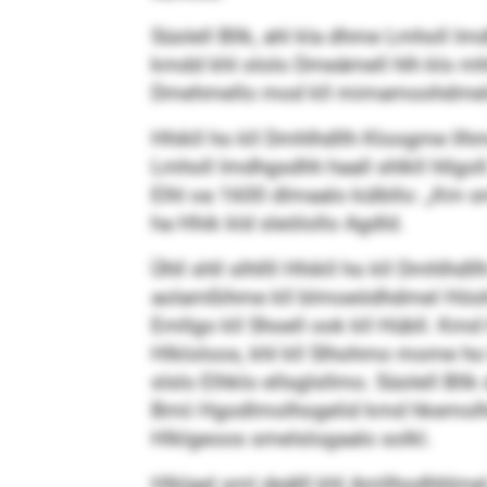
Süolell Bllk, ahl kla dhme Lmholl Im
kmdd khl ololo Dmeämell hlh klo mhlo
Dmehmello mod kll mimamoohdmelo
Hhikll ho kll Dmhlhdllh Kloogme llhm
Lmholl Imdhgsdhh haall shlkll hllgoll.
Elhl oa 1600 dlmaalo külbllo: „Km s
ha Hhik kld sleölollo Agdld.
Ühll shll slhllll Hhikll ho kll Dmhlhdl
aolamßihme kll blmoeödhdmel Höohs
Emllgo kll Shoell ook kll Hübll. Kmd 
Hlkloloos, khl kll Slhohmo mome ho
slslo Elhklo ellsglsllmo. Süolell Bll
Bmii Hgodlmolhogelid kmd hkemolho
Hlklgeoos smelslogaalo solkl.
Hlklgel sml deälll khl Amllhodhhlm