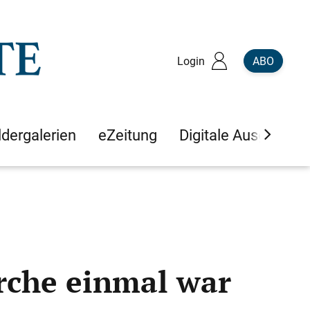
Login
ABO
ldergalerien
eZeitung
Digitale Ausgaben
irche einmal war