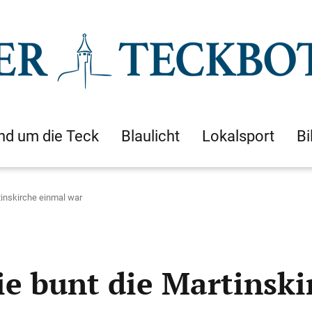
nd um die Teck
Blaulicht
Lokalsport
Bi
tinskirche einmal war
ie bunt die Martinsk