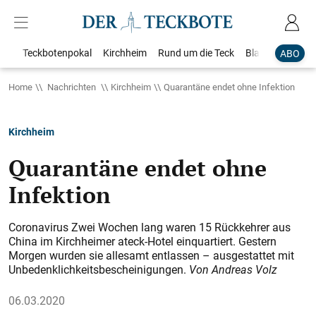
Teckbotenpokal
Kirchheim
Rund um die Teck
Blaulicht
Loka
ABO
Home
Nachrichten
Kirchheim
Quarantäne endet ohne Infektion
Kirchheim
Quarantäne endet ohne
Infektion
Coronavirus Zwei Wochen lang waren 15 Rückkehrer aus
China im Kirchheimer ateck-Hotel einquartiert. Gestern
Morgen wurden sie allesamt entlassen – ausgestattet mit
Unbedenklichkeitsbescheinigungen.
Von Andreas Volz
06.03.2020