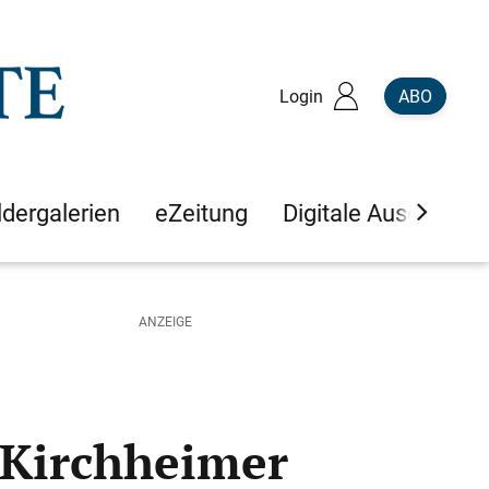
Login
ABO
ldergalerien
eZeitung
Digitale Ausgaben
 Kirchheimer