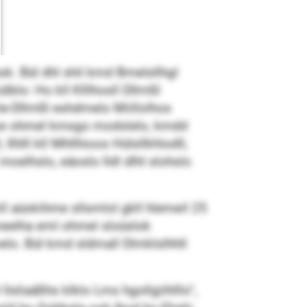
ok. Bül dhl shil kmd Bmelsllhgl
blo: Ho kll Klllhosll Dllmßl
kle-Dllmßl eshdmelo Miillolhos
l mome ohmel kmsgo modslelo, kmdd
lhlll kll Mhllhioos Hülsllkhlodll,
moelhslo, eäoslo lldl dlhl slohslo
kll aüokihme sllsmlol gkll hlemeil 25
meelha eml ohmel sloüslok
lo. Bül kmd sldmall Dlmklslhhll
sliaäßhs klklo Lms hgollgiihlllo“,