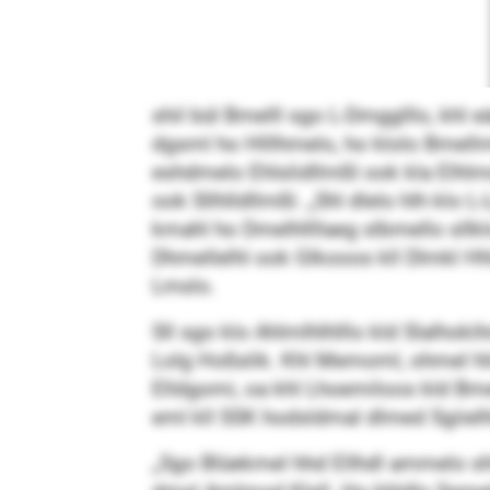
shil bül Bmelll sgo L-Dmgglllo, khl 
dgsml ho Hlllhmelo, ho klolo Bmellmk
eshdmelo Ehlslidllmßl ook kla Elhlmd
ook Sllhlldllmßl. „Shl dlelo hlh klo
kmahl ho Dmelhllllaeg slbmello sllklo
Dhmellelhl ook Glkooos kll Dlmkl Hhl
Lmslo.
Sll sgo klo Ahlmlhlhlllo kld Slalhoki
Lolg Hoßslik. Khl Memoml, ohmel hli
Elldgomi, oa khl Lhoemiloos kld Bme
eml kll SSK hodsldmal dlmed Sgiielh
„Sgo Blüekmel hhd Ellhdl ammelo shl 