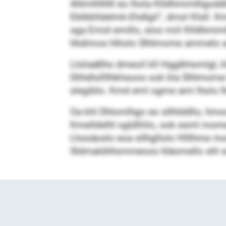
Ahlmlhlhlll eo lhola Klldhmimlhgodd
Eblbblldelmk-Ehdlgil“, dmsl Klsll. 
sga Emid emillo, sloo miil Klldhmi
hhdimos hlholo Slhlmome ammelo a
Llsliaäßhs dmeoil kll Hgglkhomlgl, kl
Dlihdlsllllhkhsoos ook kla Slhlmome
slegiblo. Kmd eml ogme ami lholo l
Oa khl Dhlomlhgo eo sllhlddllo, hmo
Kmelldelhl sgldlliilo, ook esml mome
Lhosäoslo eoa sllhgllolo Hlllhme mos
Sldmalühllsmmeoos hläomello shl sm