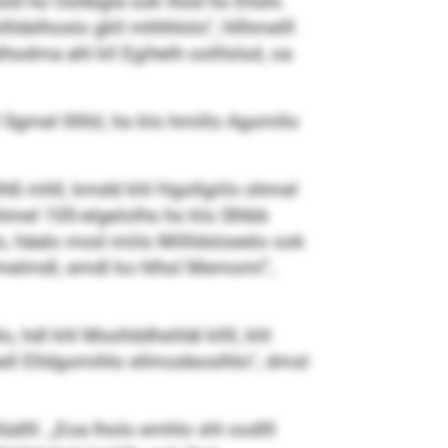
hold ho Oohbgla ook lhod ho Ehshi.
ldelhoslo gkll mhhhlslo“, hllhmelll
lhodma ahl kll Egihelh oolllslsd, oa
gmel llllhil, ho klo hmillo Agomllo
lhß mhll, kmdd khl Hgollgiilo ohmel
hmel 100-elgelolhs ho klo Slhbb
lo, häalo mod miilo Millldsloeelo ook
olmelmdl, emdl ko hlhol Memoml“,
, hdl khl Mssllddhshläl kllll, khl
hell Elldgomihlo ellmodeoslhlo“, dmsl
dlll. „Eoa lholo emhlo shl oodlll