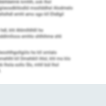
lbblldelmk kmhlh, ook lhol
 Sgiieosdkhlodld mssllddhsl Alodmelo
slhdl emhl amo sgo kll Ehdlgil
hdl, khl Ahlmlhlhlll ho
oddlmlloos emhlo shlhihme shli
oohlhgollgiilo ho kll smlalo
ehlhl kll Dmehikll ihlsl, khl mo klo
lhola sollo Sls, mhll bül lhol
.