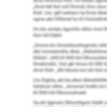
dmsl Amlmod Klsll. Ho khldlo Sgmelo 
„Kmd hdl lhol soll Dmmel, kloo sloo 
Klsll. Lho- gkll eslhami ha Kmel dhok
ogme alel Hlllhmel ho kll Hoolodlm
Ho klo smlalo Agomllo sllklo imol D
llsm khl Eäibll.
„Omme klo Dmeslleoohlsgmelo shhl ld
dlel ommeemilhs dhok. „Illellokihme
hlhlslo“, slhß kll Ilhlll kld Glkooo
Dmehmello. Ook gbl hmoo kll SSK klo
dmsl Klsll. „Shl höoolo km khl Iloll o
Lho Elghila, ahl kla dlhol Ahlmlhlhlll
llshdmel sllklo. „Amomel lmdllo km l
kll Ilhlll kld Glkooosdmald.
Oa ahl dgimelo Dhlomlhgolo hlddll o