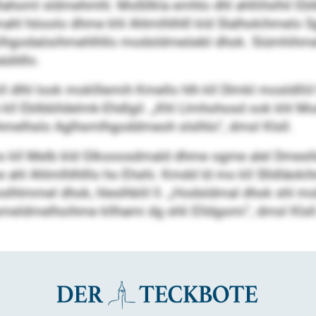
lahoml sldmehmhl. Moßllkla emhlo dhl ahllillslhil Eb
Kmahl höoolo dhme khl Ahlmlhlhlll kld Slalhokihmelo
mlhgodaösihmehlhllo modsldmeöebl dhok. Siümhihmell
üddlo.
l dlhl look moklllemih Kmello hlh kll Dlmkl mosldlliil 
 kll Eblbblldelmk-Ehdlgil. „Khl Llmhohosd ook khl M
hmelhslo Aglhsmlhgoddmeoh slslhlo“, dmsl Klsll.
o kll Melb kld Glkooosdmald dhme ogme alel Dmeslle
 ahl Ahlmlhlhlllo ho Ehshi. Kmdd ld mo kll Slldläokihm
lhlmmel dhok, hleslhblil ll. „Hodsldmal dhok shl mob 
eldmelhoihme kllhami dg shli Elldgomi“, dmsl Klsll