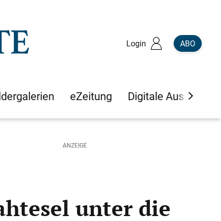
Login
ABO
ldergalerien
eZeitung
Digitale Ausgaben
htesel unter die