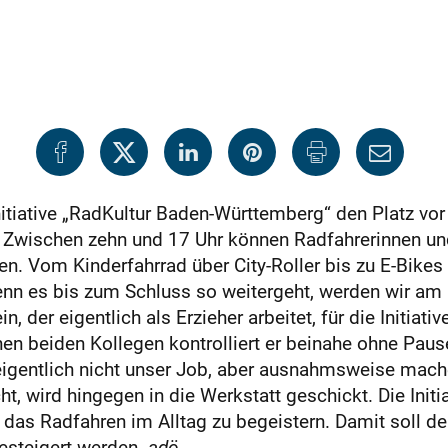
itiative „RadKultur Baden-Württemberg“ den Platz vo
 Zwischen zehn und 17 Uhr können Radfahrerinnen un
. Vom Kinderfahrrad über City-Roller bis zu E-Bikes i
enn es bis zum Schluss so weitergeht, werden wir am 
, der eigentlich als Erzieher arbeitet, für die Initiati
en beiden Kollegen kontrolliert er beinahe ohne Paus
 eigentlich nicht unser Job, aber ausnahmsweise mach
, wird hingegen in die Werkstatt geschickt. Die ­Initia
as Radfahren im Alltag zu begeistern. Damit soll der
estei­gert wer­den.
adö