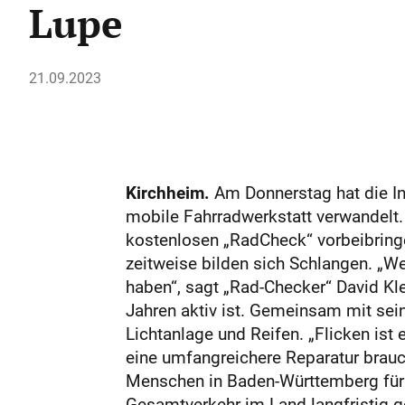
Lupe
21.09.2023
Kirchheim.
Am Donnerstag hat die In
mobile Fahrradwerkstatt verwandelt.
kostenlosen „RadCheck“ vorbeibringen
zeitweise bilden sich Schlangen. „W
haben“, sagt „Rad-Checker“ David Klein
Jahren aktiv ist. Gemeinsam mit sein
Lichtanlage und Reifen. „Flicken ist
eine ­umfangreichere Reparatur braucht
Menschen in Baden-Württemberg für d
Gesamt­ver­kehr im Land lang­fris­tig g