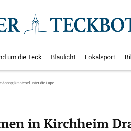
nd um die Teck
Blaulicht
Lokalsport
Bi
m&nbsp;Drahtesel unter die Lupe
en in Kirchheim Dra