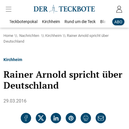
Teckbotenpokal
Kirchheim
Rund um die Teck
Blaulicht
Loka
ABO
Home
Nachrichten
Kirchheim
Rainer Arnold spricht über
Deutschland
Kirchheim
Rainer Arnold spricht über
Deutschland
29.03.2016