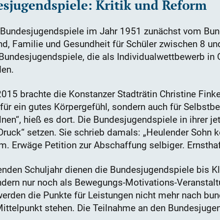
sjugendspiele: Kritik und Reform
e Bundesjugendspiele im Jahr 1951 zunächst vom Bun
, Familie und Gesundheit für Schüler zwischen 8 und
undesjugendspiele, die als Individualwettbewerb in G
en.
 2015 brachte die Konstanzer Stadträtin Christine Finke
 für ein gutes Körpergefühl, sondern auch für Selbst
en“, hieß es dort. Die Bundesjugendspiele in ihrer j
 Druck“ setzen. Sie schrieb damals: „Heulender Sohn
 Erwäge Petition zur Abschaffung selbiger. Ernsthaf
den Schuljahr dienen die Bundesjugendspiele bis Kl
ondern nur noch als Bewegungs-Motivations-Veranstal
werden die Punkte für Leistungen nicht mehr nach b
ttelpunkt stehen. Die Teilnahme an den Bundesjugend