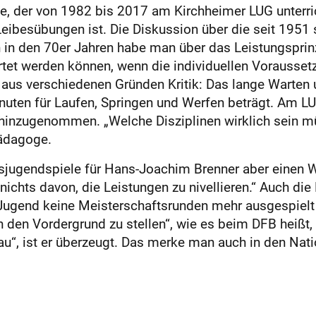
ige, der von 1982 bis 2017 am Kirchheimer LUG unterri
Leibesübungen ist. Die Diskussion über die seit 195
 in den 70er Jahren habe man über das Leistungsprinz
rtet werden können, wenn die individuellen Voraussetz
s verschiedenen Gründen Kritik: Das lange Warten und
inuten für Laufen, Springen und Werfen beträgt. Am 
hinzugenommen. „Welche Disziplinen wirklich sein m
pädagoge.
ugendspiele für Hans-Joachim Brenner aber einen We
e nichts davon, die Leistungen zu nivellieren.“ Auch d
-Jugend keine Meisterschaftsrunden mehr ausgespiel
den Vordergrund zu stellen“, wie es beim DFB heißt, h
veau“, ist er überzeugt. Das merke man auch in den Na