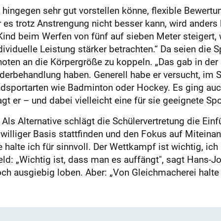
 hingegen sehr gut vorstellen könne, flexible Bewertun
r es trotz Anstrengung nicht besser kann, wird ander
nd beim Werfen von fünf auf sieben Meter steigert, we
ividuelle Leistung stärker betrachten.“ Da seien die S
en an die Körpergröße zu koppeln. „Das gab in der Sc
nderbehandlung haben. Generell habe er versucht, im S
dsportarten wie Badminton oder Hockey. Es ging auch 
gt er – und dabei vielleicht eine für sie geeignete Spo
ls Alternative schlägt die Schülervertretung die Einf
eiwilliger Basis stattfinden und den Fokus auf Mitein
halte ich für sinnvoll. Der Wettkampf ist wichtig, i
d: „Wichtig ist, dass man es auffängt", sagt Hans-Jo
ch ausgiebig loben. Aber: „Von Gleichmacherei halte 