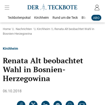
Teckbotenpokal
Kirchheim
Rund um die Teck
Blaulicht
Loka
ABO
Home
Nachrichten
Kirchheim
Renata Alt beobachtet Wahl in
Bosnien-Herzegowina
Kirchheim
Renata Alt beobachtet
Wahl in Bosnien-
Herzegowina
06.10.2018