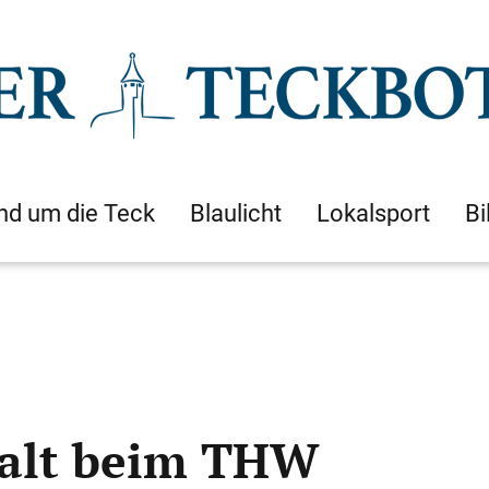
nd um die Teck
Blaulicht
Lokalsport
Bi
halt beim THW