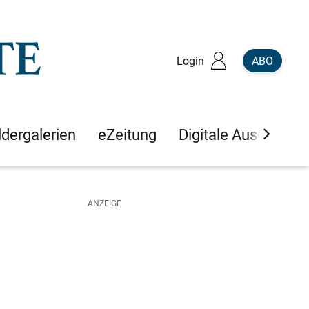
Login
ABO
ldergalerien
eZeitung
Digitale Ausgaben