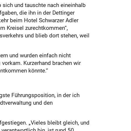
b sich und tauschte nach eineinhalb
aben, die ihn in der Dettinger
rkehr beim Hotel Schwarzer Adler
 dem Kreisel zurechtkommen“,
isverkehrs und blieb dort stehen, weil
tern und wurden einfach nicht
g vorkam. Kurzerhand brachen wir
 entkommen könnte.“
ste Führungsposition, in der ich
adtverwaltung und den
gestiegen. „Vieles bleibt gleich, und
 verantwortlich bin, ist rund 50