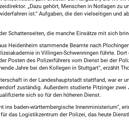
lizeidirektor. „Dazu gehört, Menschen in Notlagen zu un
widerfahren ist.“ Aufgaben, die den vielseitigen und 
r Schattenseiten, die manche Einsätze mit sich brin
aus Heidenheim stammende Beamte nach Plochingen, 
lizeiakademie in Villingen-Schwenningen führte. Dort 
er Posten des Polizeiführers vom Dienst bei der Poli
nde Jahre bei den Kollegen in Stuttgart“, erzählt Th
terschaft in der Landeshauptstadt stattfand, war er u
tendorf zuständig. Außerdem studierte Pitzinger zwei J
ifizierte sich so für den höheren Dienst.
nt ins baden-württembergische Innenministerium“, eri
ür das Logistikzentrum der Polizei, das heute Dienstl