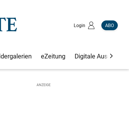
Login
ABO
ldergalerien
eZeitung
Digitale Ausgaben