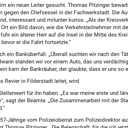
eim ein neuer Leiter gesucht. Thomas Pitzinger bewar
 gegen den Chefsessel in der Fachwerkstadt. Die Aufg
d, interessant und mitunter kurios. „Als der Kreisve
or Ort ein Bild davon, wie die Verkehrsteilnehmer mit
uhr ein älterer Herr auf die Insel in der Mitte des Kre
 bevor er die Fahrt fortsetzte.“
ch ein Banküberfall. „Überall suchten wir nach den Tä
ndwann standen wir vor einem Auto, das uns verdächti
ein kam der Bankräuber, der glaubte, dass er uns so
Revier in Filderstadt leitet, wird
llenwert für ihn haben. „Es war meine erste und läng
e“, sagt der Beamte. „Die Zusammenarbeit mit der St
.“
57-Jährige vom Polizeioberrat zum Polizeidirektor auf
t Thomas Pitzinger. „Die Belegschaft, für die ich jetzt