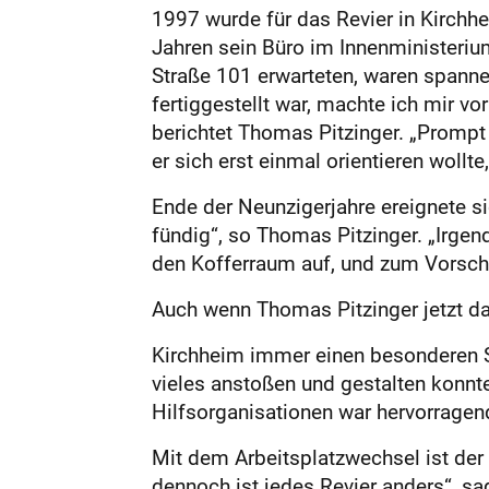
1997 wurde für das Revier in Kirchh
Jahren sein Büro im Innenministerium
Straße 101 erwarteten, waren spannen
fertiggestellt war, machte ich mir v
berichtet Thomas Pitzinger. „Prompt f
er sich erst einmal orientieren wollte,
Ende der Neunzigerjahre ereignete si
fündig“, so Thomas Pitzinger. „Irge
den Kofferraum auf, und zum Vorsch
Auch wenn Thomas Pitzinger jetzt das 
Kirchheim immer einen besonderen Ste
vieles anstoßen und gestalten konnt
Hilfsorganisationen war hervorragend
Mit dem Arbeitsplatzwechsel ist der 
dennoch ist jedes Revier anders“, sag